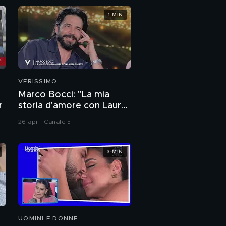
1 MIN
VERISSIMO
Marco Bocci: "La mia
r
storia d'amore con Laura
Chiatti"
26 apr | Canale 5
3 MIN
UOMINI E DONNE