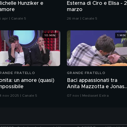
ichelle Hunziker e
Esterna di Ciro e Elisa - 
'amore
marzo
6 apr | Canale 5
26 mar | Canale 5
10 MIN
1 MIN
RANDE FRATELLO
GRANDE FRATELLO
onita: un amore (quasi)
Baci appassionati tra
mpossibile
Anita Mazzotta e Jonas
Pepe
4 nov 2025 | Canale 5
07 nov | Mediaset Extra