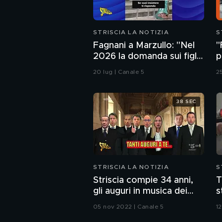
STRISCIA LA NOTIZIA
S
Fagnani a Marzullo: "Nel
"
2026 la domanda sui figli
p
non si fa". Ma a Belve
20 lug | Canale 5
2
chiede di aborto e
maternità
38 SEC
STRISCIA LA NOTIZIA
S
Striscia compie 34 anni,
T
gli auguri in musica dei
s
politici
05 nov 2022 | Canale 5
12