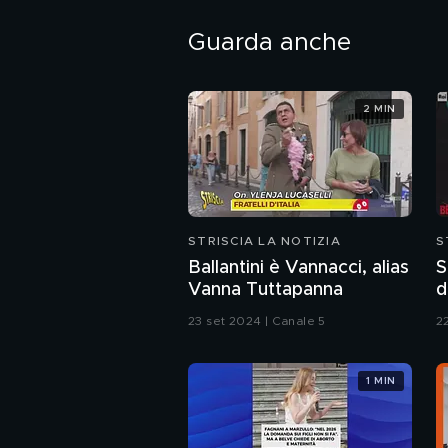
Guarda anche
2 MIN
STRISCIA LA NOTIZIA
S
Ballantini è Vannacci, alias
S
Vanna Tuttapanna
d
c
23 set 2024 | Canale 5
2
1 MIN