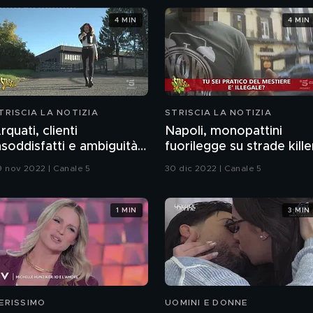
4 MIN
4 MIN
TRISCIA LA NOTIZIA
STRISCIA LA NOTIZIA
rquati, clienti
Napoli, monopattini
nsoddisfatti e ambiguità
fuorilegge su strade kille
on le finanziarie
9 nov 2022 | Canale 5
30 dic 2022 | Canale 5
1 MIN
3 MIN
ERISSIMO
UOMINI E DONNE