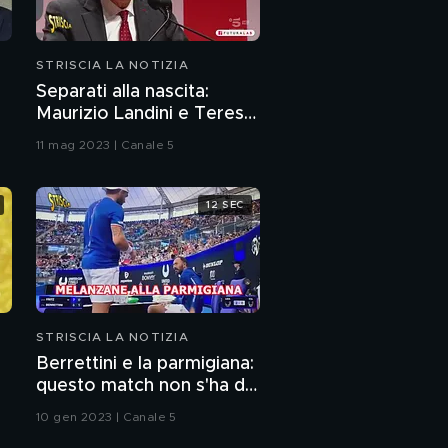
STRISCIA LA NOTIZIA
Separati alla nascita:
Maurizio Landini e Teresa
dei Legnanesi
11 mag 2023 | Canale 5
12 SEC
STRISCIA LA NOTIZIA
Berrettini e la parmigiana:
questo match non s'ha da
fare
10 gen 2023 | Canale 5