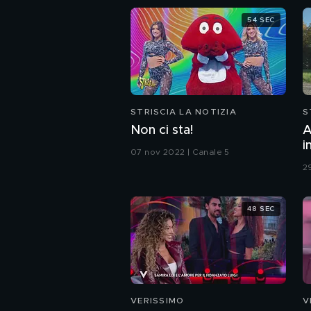
54 SEC
STRISCIA LA NOTIZIA
S
Non ci sta!
A
i
07 nov 2022 | Canale 5
c
2
48 SEC
VERISSIMO
V