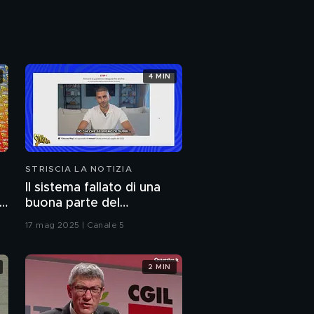
alternativi e curiosi
Berlusconi-Meloni, le
origini dell'astio
4 MIN
Cellulari rubati e
sbloccati, un problema
senza fine
Isernia e la burocrazia
italiana: oltre sei mesi
per cambiare nome
STRISCIA LA NOTIZIA
Il ritorno di La Russa
Il sistema fallato di una
to
buona parte del
giornalismo online: articoli
17 mag 2025 | Canale 5
pubblicati senza la verifica
Striscia tra poco
delle fonti
2 MIN