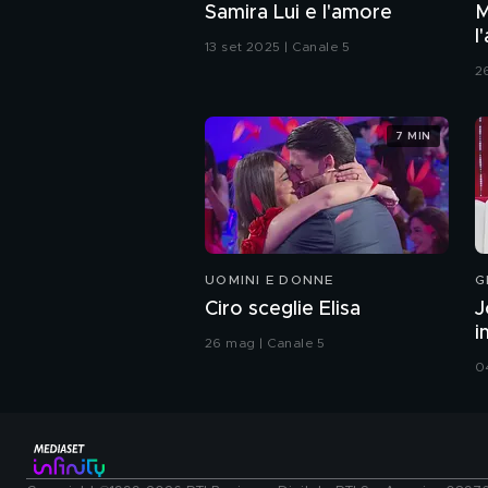
Samira Lui e l'amore
M
l
13 set 2025 | Canale 5
2
7 MIN
UOMINI E DONNE
G
Ciro sceglie Elisa
J
i
26 mag | Canale 5
0