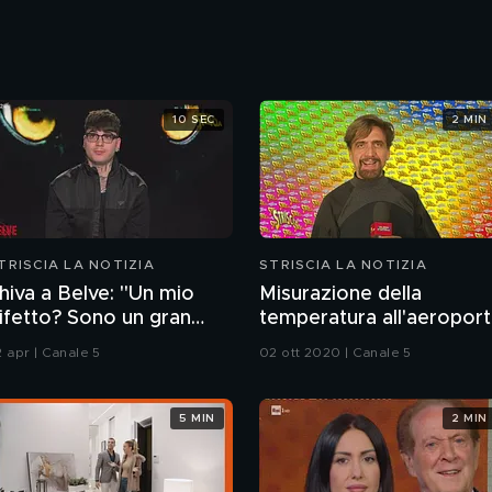
10 SEC
2 MIN
TRISCIA LA NOTIZIA
STRISCIA LA NOTIZIA
hiva a Belve: "Un mio
Misurazione della
ifetto? Sono un gran
temperatura all'aeropor
oglione"
di Malpensa
2 apr | Canale 5
02 ott 2020 | Canale 5
5 MIN
2 MIN