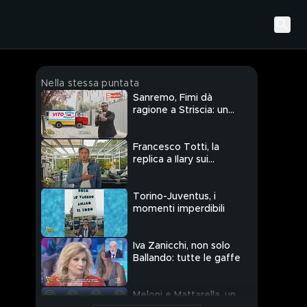
Nella stessa puntata
Sanremo, Fimi dà
ragione a Striscia: un
bando per il Festival
Francesco Totti, la
replica a Ilary sui
tradimenti
Torino-Juventus, i
momenti imperdibili
Iva Zanicchi, non solo
Ballando: tutte le gaffe
Meloni e Mattarella, un