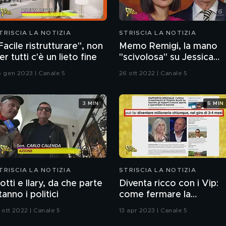
TRISCIA LA NOTIZIA
STRISCIA LA NOTIZIA
Facile ristrutturare", non
Memo Remigi, la mano
er tutti c'è un lieto fine
"scivolosa" su Jessica
Morlacchi
5 gen 2023 | Canale 5
26 ott 2022 | Canale 5
3 MIN
5 MIN
TRISCIA LA NOTIZIA
STRISCIA LA NOTIZIA
otti e Ilary, da che parte
Diventa ricco con i Vip:
tanno i politici
come fermare la
pubblicità ingannevole
 ott 2022 | Canale 5
13 apr 2023 | Canale 5