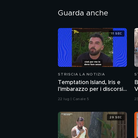
Guarda anche
11 SEC
STRISCIA LA NOTIZIA
S
Temptation Island, Iris e
B
l'imbarazzo per i discorsi
V
del fidanzato Andrea sul
22 lug | Canale 5
2
sesso
29 SEC