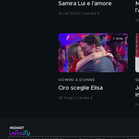
Samira Lui e l'amore
M
l
13 set 2025 | Canale 5
2
7 MIN
UOMINI E DONNE
G
Ciro sceglie Elisa
J
i
26 mag | Canale 5
0