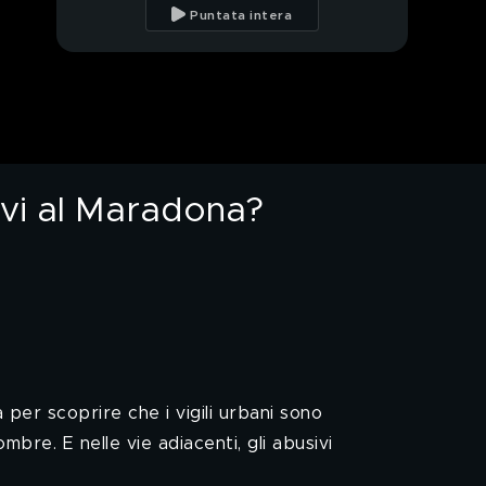
colpa è di Macron
Puntata intera
Littizzetto, i calci di
Blanco alle rose erano
una performance!
Per Marco Mengoni a
Sanremo sempre la
stessa domanda
sivi al Maradona?
Ma che bacio rubato,
anche questo era
preparato
Watly, accuse di truffa:
l'acqua potabilizzata
veniva dal
supermercato
Il Festival dei meme:
baci e dentiere a
Sanremo
 per scoprire che i vigili urbani sono
bre. E nelle vie adiacenti, gli abusivi
Napoli, dove sono
finiti i parcheggiatori