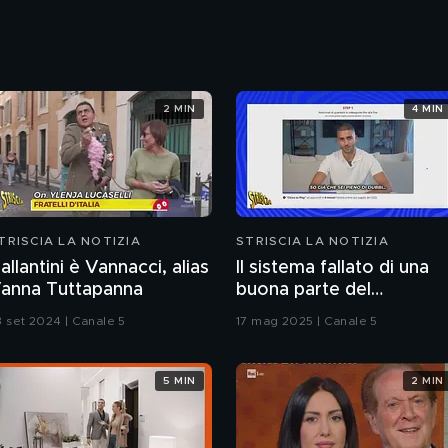
2 MIN
4 MIN
TRISCIA LA NOTIZIA
STRISCIA LA NOTIZIA
allantini è Vannacci, alias
Il sistema fallato di una
anna Tuttapanna
buona parte del
giornalismo online: artico
3 set 2024 | Canale 5
17 mag 2025 | Canale 5
pubblicati senza la verifi
delle fonti
5 MIN
2 MIN