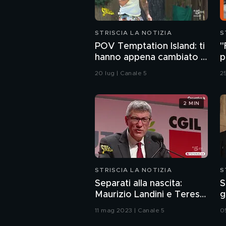
STRISCIA LA NOTIZIA
S
POV Temptation Island: ti
"
hanno appena cambiato il
p
piano ferie
20 lug | Canale 5
2
2 MIN
STRISCIA LA NOTIZIA
S
Separati alla nascita:
S
Maurizio Landini e Teresa
g
dei Legnanesi
p
11 mag 2023 | Canale 5
0