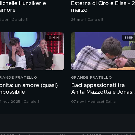
ichelle Hunziker e
Esterna di Ciro e Elisa - 
'amore
marzo
6 apr | Canale 5
26 mar | Canale 5
10 MIN
1 MIN
RANDE FRATELLO
GRANDE FRATELLO
onita: un amore (quasi)
Baci appassionati tra
mpossibile
Anita Mazzotta e Jonas
Pepe
4 nov 2025 | Canale 5
07 nov | Mediaset Extra