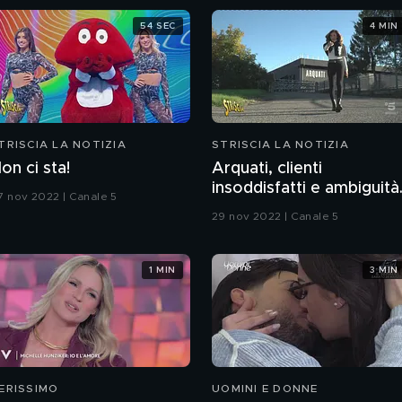
54 SEC
4 MIN
TRISCIA LA NOTIZIA
STRISCIA LA NOTIZIA
on ci sta!
Arquati, clienti
insoddisfatti e ambiguità
7 nov 2022 | Canale 5
con le finanziarie
29 nov 2022 | Canale 5
1 MIN
3 MIN
ERISSIMO
UOMINI E DONNE