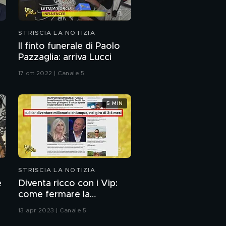
STRISCIA LA NOTIZIA
Il finto funerale di Paolo
Pazzaglia: arriva Lucci
17 ott 2022 | Canale 5
5 MIN
STRISCIA LA NOTIZIA
e
Diventa ricco con i Vip:
come fermare la
pubblicità ingannevole
13 apr 2023 | Canale 5