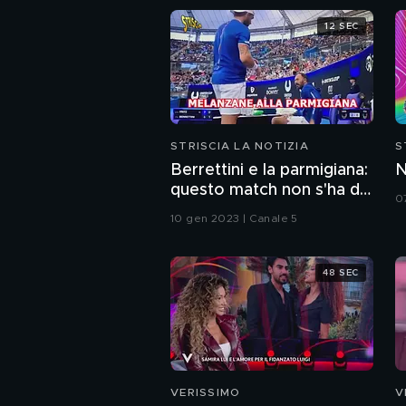
12 SEC
STRISCIA LA NOTIZIA
S
Berrettini e la parmigiana:
N
questo match non s'ha da
0
fare
10 gen 2023 | Canale 5
48 SEC
VERISSIMO
V