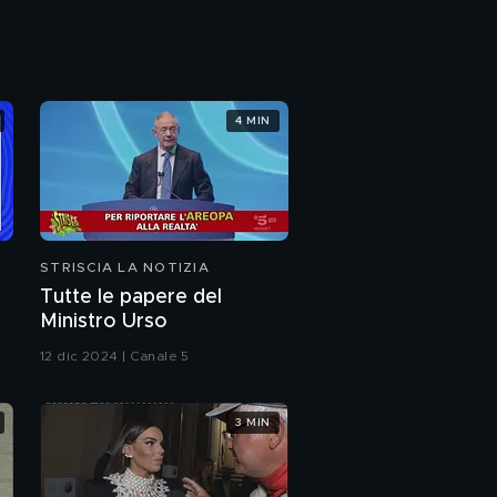
abusivi al Maradona?
Dopo Sanremo e le
Regionali, dirige
l'orchestra La Russa
PROSSIMO VIDEO
4 MIN
STRISCIA LA NOTIZIA
Tutte le papere del
Ministro Urso
li
12 dic 2024 | Canale 5
ca
3 MIN