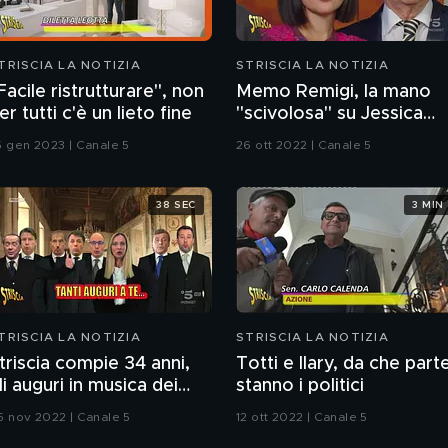
TRISCIA LA NOTIZIA
STRISCIA LA NOTIZIA
Facile ristrutturare", non
Memo Remigi, la mano
er tutti c'è un lieto fine
"scivolosa" su Jessica
Morlacchi
5 gen 2023 | Canale 5
26 ott 2022 | Canale 5
38 SEC
3 MIN
TRISCIA LA NOTIZIA
STRISCIA LA NOTIZIA
triscia compie 34 anni,
Totti e Ilary, da che part
li auguri in musica dei
stanno i politici
olitici
5 nov 2022 | Canale 5
12 ott 2022 | Canale 5