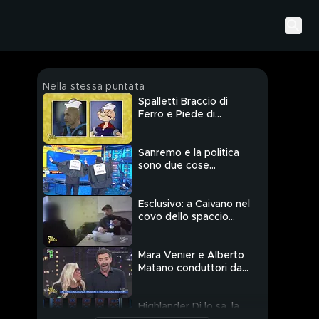
Nella stessa puntata
Spalletti Braccio di
Ferro e Piede di
Piombo
Sanremo e la politica
sono due cose
diverse?
Esclusivo: a Caivano nel
covo dello spaccio
della cocaina
Mara Venier e Alberto
Matano conduttori da
urletto
Highlander Dj lo sa, la