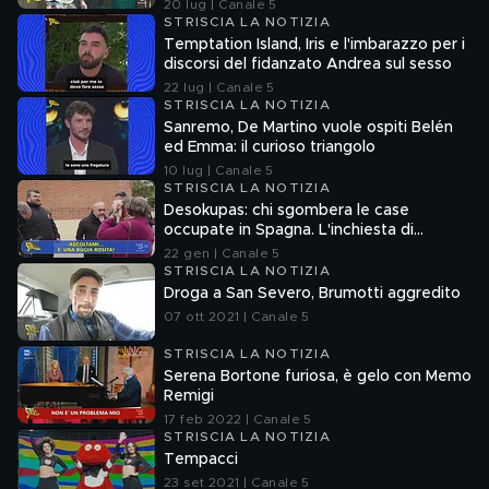
20 lug | Canale 5
STRISCIA LA NOTIZIA
Temptation Island, Iris e l'imbarazzo per i
discorsi del fidanzato Andrea sul sesso
22 lug | Canale 5
STRISCIA LA NOTIZIA
Sanremo, De Martino vuole ospiti Belén
ed Emma: il curioso triangolo
10 lug | Canale 5
STRISCIA LA NOTIZIA
Desokupas: chi sgombera le case
occupate in Spagna. L'inchiesta di
Francesco Mazza
22 gen | Canale 5
STRISCIA LA NOTIZIA
Droga a San Severo, Brumotti aggredito
07 ott 2021 | Canale 5
STRISCIA LA NOTIZIA
Serena Bortone furiosa, è gelo con Memo
Remigi
17 feb 2022 | Canale 5
STRISCIA LA NOTIZIA
Tempacci
23 set 2021 | Canale 5