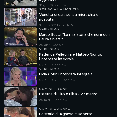
31 gen 2022 | Canale 5
STRISCIA LA NOTIZIA
Vendita di cani senza microchip e
ricevuta
18 ott 2021 | Canale 5
VERISSIMO
Marco Bocci: "La mia storia d'amore con
Laura Chiatti"
26 apr | Canale 5
VERISSIMO
Federica Pellegrini e Matteo Giunta:
l'intervista integrale
07 giu | Canale 5
VERISSIMO
Licia Colò: l'intervista integrale
07 giu 2025 | Canale 5
UOMINI E DONNE
Esterna di Ciro e Elisa - 27 marzo
26 mar | Canale 5
UOMINI E DONNE
La storia di Agnese e Roberto