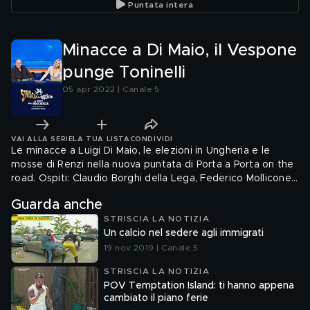
Puntata intera
Minacce a Di Maio, il Vespone
punge Toninelli
05 apr 2022 | Canale 5
VAI ALLA SERIE
LA TUA LISTA
CONDIVIDI
Le minacce a Luigi Di Maio, le elezioni in Ungheria e le
mosse di Renzi nella nuova puntata di Porta a Porta on the
road. Ospiti: Claudio Borghi della Lega, Federico Mollicone
di Fratelli d'Italia, Giacomo Portas di Italia Viva - Moderati,
Guarda anche
Danilo Toninelli del Movimento 5 Stelle
STRISCIA LA NOTIZIA
Un calcio nel sedere agli immigrati
19 nov 2019 | Canale 5
STRISCIA LA NOTIZIA
POV Temptation Island: ti hanno appena
cambiato il piano ferie