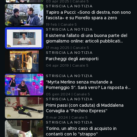
qualche sassolino dalla scarpa...
03 apr 2025 | Canale 5
STRISCIA LA NOTIZIA
Tapiro a Pucci: «Sono di destra, non sono
fascista» e su Fiorello spara a zero
19 feb | Canale 5
STRISCIA LA NOTIZIA
Il sistema fallato di una buona parte del
giornalismo online: articoli pubblicati
senza la verifica delle fonti
17 mag 2025 | Canale 5
STRISCIA LA NOTIZIA
Parcheggi degli aeroporti
04 apr 2019 | Canale 5
STRISCIA LA NOTIZIA
"Myrta Merlino senza mutande a
Pomeriggio 5". Sarà vero? La risposta è
nel fuorionda
05 gen 2024 | Canale 5
STRISCIA LA NOTIZIA
Primi passi (con caduta) di Maddalena
Corvaglia a "Pechino Express"
11 mar 2024 | Canale 5
STRISCIA LA NOTIZIA
Torino, un altro caso di acquisto in
contanti con lo "strappo"