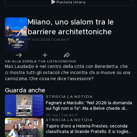
Puntata intera
Milano, uno slalom tra le
barriere architettoniche
17 nov 2023 | Canale 5
VAI ALLA SERIE
LA TUA LISTA
CONDIVIDI
Max Laudadio è nel centro della città con Benedetta, che
ci mostra tutti gli ostacoli che incontra chi si muove su una
carrozzina. Che cosa ne dice l'assessore?
Guarda anche
STRISCIA LA NOTIZIA
Fagnani a Marzullo: "Nel 2026 la domanda
sui figli non si fa". Ma a Belve chiede di
aborto e maternità
20 lug | Canale 5
STRISCIA LA NOTIZIA
Tapiro d'oro a Helena Prestes, seconda
classificata al Grande Fratello. E si toglie