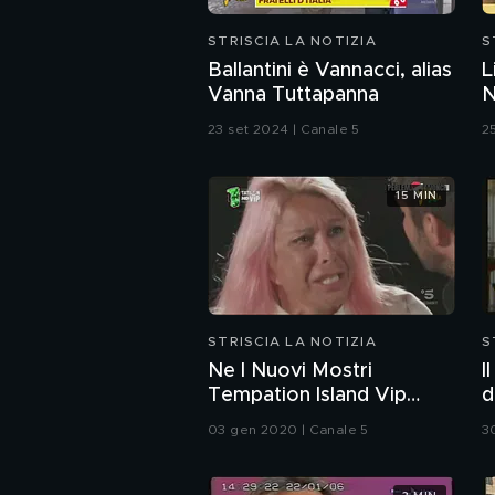
STRISCIA LA NOTIZIA
S
Ballantini è Vannacci, alias
L
Vanna Tuttapanna
N
23 set 2024 | Canale 5
2
15 MIN
STRISCIA LA NOTIZIA
S
Ne I Nuovi Mostri
I
Tempation Island Vip
d
mixato con X Factor
03 gen 2020 | Canale 5
3