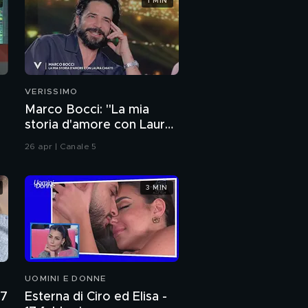
1 MIN
VERISSIMO
Marco Bocci: "La mia
storia d'amore con Laura
Chiatti"
26 apr | Canale 5
3 MIN
UOMINI E DONNE
27
Esterna di Ciro ed Elisa -