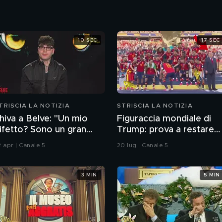
10 SEC
17 SEC
TRISCIA LA NOTIZIA
STRISCIA LA NOTIZIA
hiva a Belve: "Un mio
Figuraccia mondiale di
ifetto? Sono un gran
Trump: prova a restare
oglione"
nella foto della Spagna
2 apr | Canale 5
20 lug | Canale 5
durante la premiazione
3 MIN
5 MIN