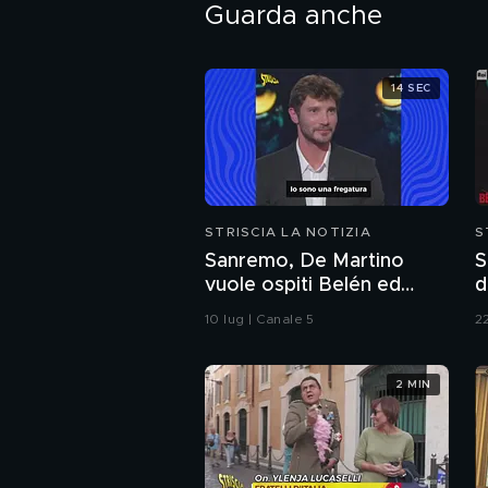
Guarda anche
14 SEC
STRISCIA LA NOTIZIA
S
Sanremo, De Martino
S
vuole ospiti Belén ed
d
Emma: il curioso triangolo
c
10 lug | Canale 5
2
2 MIN