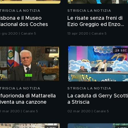
TRISCIA LA NOTIZIA
STRISCIA LA NOTIZIA
isbona e il Museo
Le risate senza freni di
acional dos Coches
Ezio Greggio ed Enzo
Iacchetti
5 giu 2020 | Canale 5
13 apr 2020 | Canale 5
1 MIN
28 SEC
TRISCIA LA NOTIZIA
STRISCIA LA NOTIZIA
l fuorionda di Mattarella
La caduta di Gerry Scott
iventa una canzone
a Striscia
0 mar 2020 | Canale 5
02 mar 2020 | Canale 5