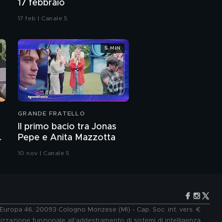
17 febbraio
17 feb | Canale 5
5 MIN
GRANDE FRATELLO
Il primo bacio tra Jonas
Pepe e Anita Mazzotta
10 nov | Canale 5
e Europa 46, 20093 Cologno Monzese (MI) - Cap. Soc. int. vers. €
lizzazione funzionale all'addestramento di sistemi di intelligenza