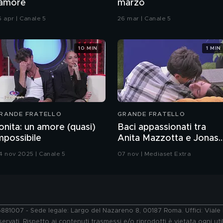
'amore
marzo
6 apr | Canale 5
26 mar | Canale 5
10 MIN
1 MIN
RANDE FRATELLO
GRANDE FRATELLO
onita: un amore (quasi)
Baci appassionati tra
mpossibile
Anita Mazzotta e Jonas
Pepe
4 nov 2025 | Canale 5
07 nov | Mediaset Extra
76881007 - Sede legale: Largo del Nazareno 8, 00187 Roma. Uffici: Vial
ervati. Rispetto ai contenuti trasmessi e/o riprodotti è vietata ogni uti