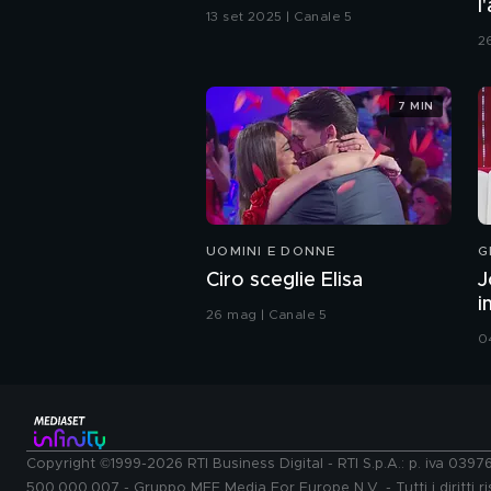
l
13 set 2025 | Canale 5
2
7 MIN
UOMINI E DONNE
G
Ciro sceglie Elisa
J
i
26 mag | Canale 5
0
Copyright ©1999-2026 RTI Business Digital - RTI S.p.A.: p. iva 039
500.000.007 - Gruppo MFE Media For Europe N.V. - Tutti i diritti ris