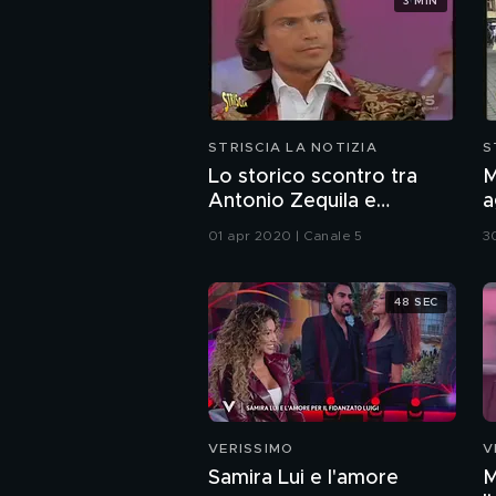
3 MIN
STRISCIA LA NOTIZIA
S
Lo storico scontro tra
M
Antonio Zequila e
a
Adriano Pappalardo
G
01 apr 2020 | Canale 5
3
48 SEC
VERISSIMO
V
Samira Lui e l'amore
M