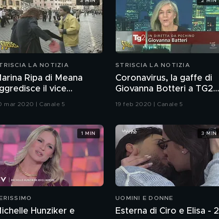
3 MIN
2 MIN
TRISCIA LA NOTIZIA
STRISCIA LA NOTIZIA
arina Ripa di Meana
Coronavirus, la gaffe di
ggredisce il vice
Giovanna Botteri a TG2
abibbo Stefano Salvi
Dossier
0 mar 2020 | Canale 5
19 feb 2020 | Canale 5
1 MIN
3 MIN
ERISSIMO
UOMINI E DONNE
ichelle Hunziker e
Esterna di Ciro e Elisa - 