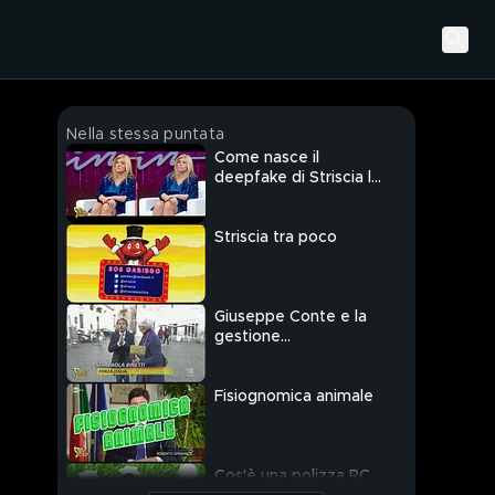
Nella stessa puntata
Come nasce il
deepfake di Striscia la
notizia
Striscia tra poco
Giuseppe Conte e la
gestione
dell'emergenza
Coronavirus
Fisiognomica animale
Cos'è una polizza RC