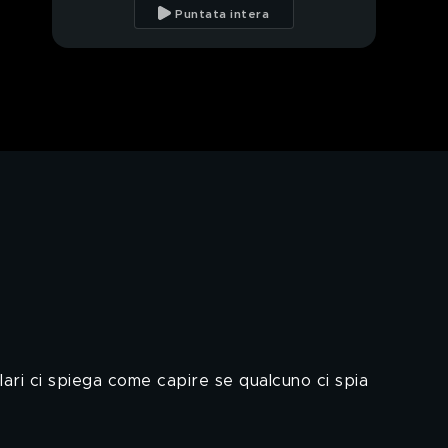
Capofamiglia
Puntata intera
Microspie alla portata
di tutti
Luca Zaia e il rilancio
del Paese da affidare
agli influencer
PROSSIMO VIDEO
La satira ai tempi del
Coronavirus
Le regine dei Nuovi
Mostri
Politici contraddittori e
smemorati
ari ci spiega come capire se qualcuno ci spia
Politici in salsa
latinoamericana