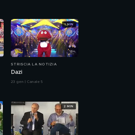
Paesi, paesaggi... da
vedere: Pamparato
1 MIN
Gaffe politico-sanitarie
in tempi di Coronavirus
Sembra un topo, ma
non è
STRISCIA LA NOTIZIA
Dazi
23 gen | Canale 5
2 MIN