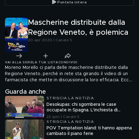
Puntata intera
Mascherine distribuite dalla
Regione Veneto, è polemica
20 apr 2020 | Canale 5
VAI ALLA SERIE
LA TUA LISTA
CONDIVIDI
Moreno Morello ci parla delle mascherine distribuite dalla
Regione Veneto, perché in rete sta girando il video di un
farmacista che mette in discussione la loro efficacia. Ecco
come ha risposto il governatore Luca Zaia e cosa ha
Guarda anche
potuto verificare il nostro inviato
STRISCIA LA NOTIZIA
Desokupas: chi sgombera le case
occupate in Spagna. L'inchiesta di
Francesco Mazza
22 gen | Canale 5
STRISCIA LA NOTIZIA
POV Temptation Island: ti hanno appena
cambiato il piano ferie