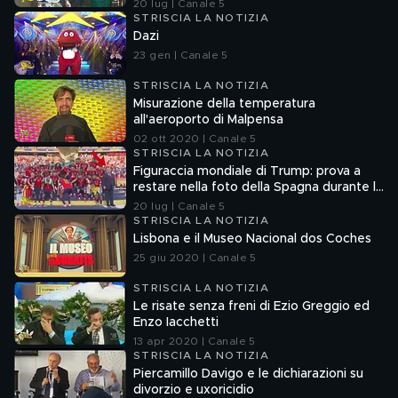
20 lug | Canale 5
STRISCIA LA NOTIZIA
Dazi
23 gen | Canale 5
STRISCIA LA NOTIZIA
Misurazione della temperatura
all'aeroporto di Malpensa
02 ott 2020 | Canale 5
STRISCIA LA NOTIZIA
Figuraccia mondiale di Trump: prova a
restare nella foto della Spagna durante la
premiazione
20 lug | Canale 5
STRISCIA LA NOTIZIA
Lisbona e il Museo Nacional dos Coches
25 giu 2020 | Canale 5
STRISCIA LA NOTIZIA
Le risate senza freni di Ezio Greggio ed
Enzo Iacchetti
13 apr 2020 | Canale 5
STRISCIA LA NOTIZIA
Piercamillo Davigo e le dichiarazioni su
divorzio e uxoricidio