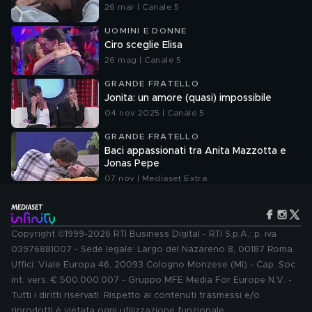
26 mar | Canale 5
UOMINI E DONNE
Ciro sceglie Elisa
26 mag | Canale 5
GRANDE FRATELLO
Jonita: un amore (quasi) impossibile
04 nov 2025 | Canale 5
GRANDE FRATELLO
Baci appassionati tra Anita Mazzotta e
Jonas Pepe
07 nov | Mediaset Extra
Copyright ©1999-2026 RTI Business Digital - RTI S.p.A.: p. iva
03976881007 - Sede legale: Largo del Nazareno 8, 00187 Roma.
Uffici: Viale Europa 46, 20093 Cologno Monzese (MI) - Cap. Soc.
int. vers. € 500.000.007 - Gruppo MFE Media For Europe N.V. -
Tutti i diritti riservati. Rispetto ai contenuti trasmessi e/o
riprodotti è vietata ogni utilizzazione funzionale