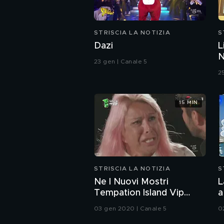
STRISCIA LA NOTIZIA
S
Dazi
L
N
23 gen | Canale 5
2
15 MIN
STRISCIA LA NOTIZIA
S
Ne I Nuovi Mostri
L
Tempation Island Vip
a
mixato con X Factor
03 gen 2020 | Canale 5
0