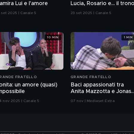
amira Lui e l'amore
Lucia, Rosario e... il tron
3 set 2025 | Canale 5
23 set 2025 | Canale 5
10 MIN
1 MIN
RANDE FRATELLO
GRANDE FRATELLO
onita: un amore (quasi)
Baci appassionati tra
mpossibile
Anita Mazzotta e Jonas
Pepe
4 nov 2025 | Canale 5
07 nov | Mediaset Extra