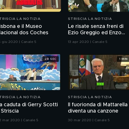
TRISCIA LA NOTIZIA
STRISCIA LA NOTIZIA
isbona e il Museo
Le risate senza freni di
acional dos Coches
Ezio Greggio ed Enzo
Iacchetti
5 giu 2020 | Canale 5
13 apr 2020 | Canale 5
28 SEC
1 MIN
TRISCIA LA NOTIZIA
STRISCIA LA NOTIZIA
a caduta di Gerry Scotti
Il fuorionda di Mattarella
 Striscia
diventa una canzone
2 mar 2020 | Canale 5
30 mar 2020 | Canale 5