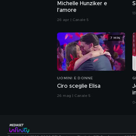
Michelle Hunziker e
S
l'amore
1
26 apr | Canale 5
7 MIN
UOMINI E DONNE
G
Ciro sceglie Elisa
J
i
26 mag | Canale 5
0