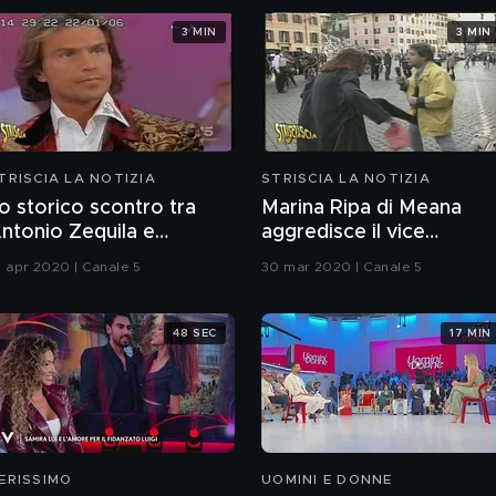
3 MIN
3 MIN
TRISCIA LA NOTIZIA
STRISCIA LA NOTIZIA
o storico scontro tra
Marina Ripa di Meana
ntonio Zequila e
aggredisce il vice
driano Pappalardo
Gabibbo Stefano Salvi
1 apr 2020 | Canale 5
30 mar 2020 | Canale 5
48 SEC
17 MIN
ERISSIMO
UOMINI E DONNE