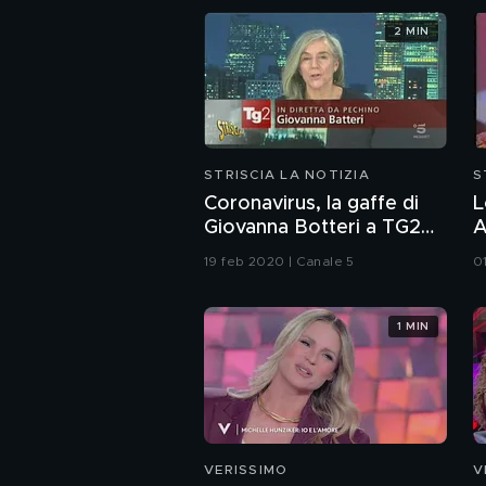
2 MIN
STRISCIA LA NOTIZIA
S
Coronavirus, la gaffe di
L
Giovanna Botteri a TG2
A
Dossier
A
19 feb 2020 | Canale 5
0
1 MIN
VERISSIMO
V