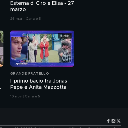
o
Esterna di Ciro e Elisa - 27
marzo
26 mar | Canale 5
5 MIN
GRANDE FRATELLO
Il primo bacio tra Jonas
Pepe e Anita Mazzotta
10 nov | Canale 5