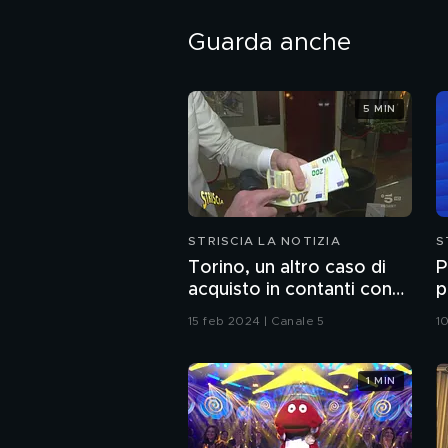
Guarda anche
5 MIN
STRISCIA LA NOTIZIA
S
Torino, un altro caso di
P
acquisto in contanti con
p
lo "strappo"
15 feb 2024 | Canale 5
10
1 MIN