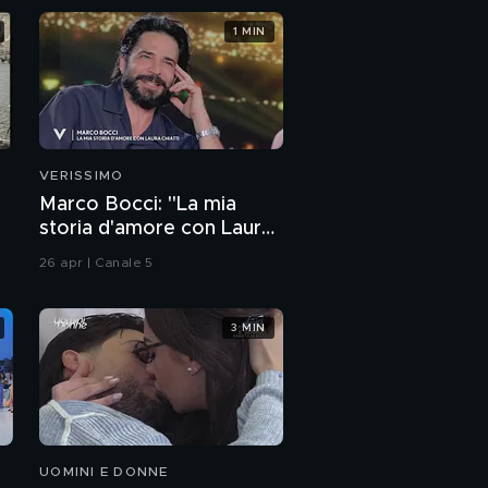
1 MIN
VERISSIMO
Marco Bocci: "La mia
storia d'amore con Laura
Chiatti"
26 apr | Canale 5
3 MIN
UOMINI E DONNE