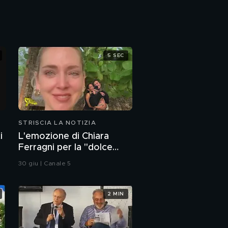
Ofanto
Napoli, segnaletica
malandata e
vandalizzata
5 SEC
Chi c'è dietro i
deepfake di Striscia
Nuovi Mostri, il meglio
del trash visto a
Striscia
STRISCIA LA NOTIZIA
i
L'emozione di Chiara
Ferragni per la "dolce
attesa" di Fedez e la sua
30 giu | Canale 5
nuova compagna
2 MIN