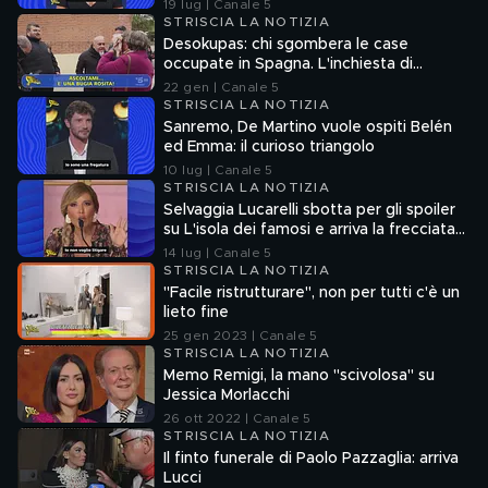
Ferrari
19 lug | Canale 5
STRISCIA LA NOTIZIA
Desokupas: chi sgombera le case
occupate in Spagna. L'inchiesta di
Francesco Mazza
22 gen | Canale 5
STRISCIA LA NOTIZIA
Sanremo, De Martino vuole ospiti Belén
ed Emma: il curioso triangolo
10 lug | Canale 5
STRISCIA LA NOTIZIA
Selvaggia Lucarelli sbotta per gli spoiler
su L'isola dei famosi e arriva la frecciata
di Fedez
14 lug | Canale 5
STRISCIA LA NOTIZIA
"Facile ristrutturare", non per tutti c'è un
lieto fine
25 gen 2023 | Canale 5
STRISCIA LA NOTIZIA
Memo Remigi, la mano "scivolosa" su
Jessica Morlacchi
26 ott 2022 | Canale 5
STRISCIA LA NOTIZIA
Il finto funerale di Paolo Pazzaglia: arriva
Lucci