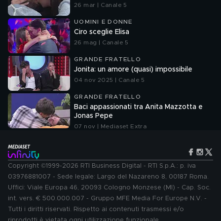
26 mar | Canale 5
UOMINI E DONNE
Ciro sceglie Elisa
26 mag | Canale 5
GRANDE FRATELLO
Jonita: un amore (quasi) impossibile
04 nov 2025 | Canale 5
GRANDE FRATELLO
Baci appassionati tra Anita Mazzotta e
Jonas Pepe
07 nov | Mediaset Extra
Copyright ©1999-2026 RTI Business Digital - RTI S.p.A.: p. iva
03976881007 - Sede legale: Largo del Nazareno 8, 00187 Roma.
Uffici: Viale Europa 46, 20093 Cologno Monzese (MI) - Cap. Soc.
int. vers. € 500.000.007 - Gruppo MFE Media For Europe N.V. -
Tutti i diritti riservati. Rispetto ai contenuti trasmessi e/o
riprodotti è vietata ogni utilizzazione funzionale