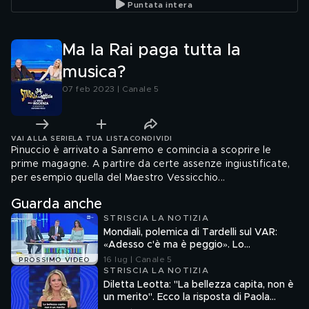
Puntata intera
Ma la Rai paga tutta la
musica?
07 feb 2023 | Canale 5
VAI ALLA SERIE
LA TUA LISTA
CONDIVIDI
Pinuccio è arrivato a Sanremo e comincia a scoprire le
prime magagne. A partire da certe assenze ingiustificate,
per esempio quella del Maestro Vessicchio...
Guarda anche
STRISCIA LA NOTIZIA
Mondiali, polemica di Tardelli sul VAR:
«Adesso c'è ma è peggio». Lo
scappellotto di Bellingham a Barco
16 lug | Canale 5
PROSSIMO VIDEO
STRISCIA LA NOTIZIA
Diletta Leotta: "La bellezza capita, non è
un merito". Ecco la risposta di Paola