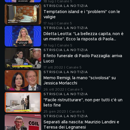
18 lug | Canale 5
STRISCIA LA NOTIZIA
Temptation island e i "problemi" con le
valigie
17 lug | Canale 5
STRISCIA LA NOTIZIA
Diletta Leotta: "La bellezza capita, non è
un merito". Ecco la risposta di Paola
Ferrari
19 lug | Canale 5
STRISCIA LA NOTIZIA
Il finto funerale di Paolo Pazzaglia: arriva
Lucci
17 ott 2022 | Canale 5
STRISCIA LA NOTIZIA
Memo Remigi, la mano "scivolosa" su
Jessica Morlacchi
26 ott 2022 | Canale 5
STRISCIA LA NOTIZIA
"Facile ristrutturare", non per tutti c'è un
lieto fine
25 gen 2023 | Canale 5
STRISCIA LA NOTIZIA
Separati alla nascita: Maurizio Landini e
Teresa dei Legnanesi