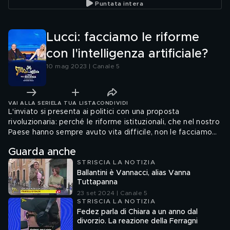
Puntata intera
Squagli
Lucci: facciamo le riforme
con l'intelligenza artificiale?
10 mag 2023 | Canale 5
VAI ALLA SERIE
LA TUA LISTA
CONDIVIDI
L'inviato si presenta ai politici con una proposta
rivoluzionaria: perché le riforme istituzionali, che nel nostro
Paese hanno sempre avuto vita difficile, non le facciamo
scrivere dall'intelligenza artificiale? Solo l'onorevole
Guarda anche
Donzelli di Forza Italia ha una certezza: Giorgia Meloni ha
STRISCIA LA NOTIZIA
un'intelligenza superiore a quella naturale e a quella
Ballantini è Vannacci, alias Vanna
artificiale.
Tuttapanna
23 set 2024 | Canale 5
STRISCIA LA NOTIZIA
Fedez parla di Chiara a un anno dal
divorzio. La reazione della Ferragni