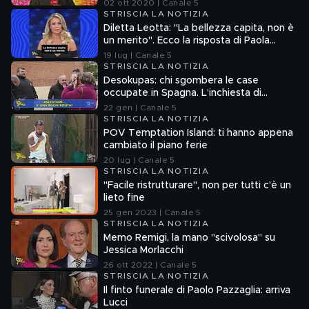
02 ott 2020 | Canale 5
STRISCIA LA NOTIZIA
Diletta Leotta: "La bellezza capita, non è
un merito". Ecco la risposta di Paola
Ferrari
19 lug | Canale 5
STRISCIA LA NOTIZIA
Desokupas: chi sgombera le case
occupate in Spagna. L'inchiesta di
Francesco Mazza
22 gen | Canale 5
STRISCIA LA NOTIZIA
POV Temptation Island: ti hanno appena
cambiato il piano ferie
20 lug | Canale 5
STRISCIA LA NOTIZIA
"Facile ristrutturare", non per tutti c'è un
lieto fine
25 gen 2023 | Canale 5
STRISCIA LA NOTIZIA
Memo Remigi, la mano "scivolosa" su
Jessica Morlacchi
26 ott 2022 | Canale 5
STRISCIA LA NOTIZIA
Il finto funerale di Paolo Pazzaglia: arriva
Lucci