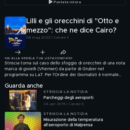
Puntata intera
Lilli e gli orecchini di "Otto e
mezzo": che ne dice Cairo?
08 mag 2023 | Canale 5
VAI ALLA SERIE
LA TUA LISTA
CONDIVIDI
Striscia torna sul caso dello sfoggio di orecchini di una nota
marca di gioielli (Vhernier) da parte di Gruber nel
programma su La7. Per l'Ordine dei Giornalisti è normale
che una giornalista indossi in onda, di continuo, monili di
Guarda anche
una stessa griffe? E per Urbano Cairo (editore di La7) è
STRISCIA LA NOTIZIA
accettabile che uno spazio giornalistico diventi un atelier
Parcheggi degli aeroporti
di moda? Già immaginiamo Massimo Giannini, Gad Lerner e
Marco Travaglio ingemmati. Che spettacolo…
04 apr 2019 | Canale 5
STRISCIA LA NOTIZIA
Misurazione della temperatura
all'aeroporto di Malpensa