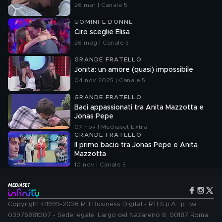
26 mar | Canale 5
UOMINI E DONNE
Ciro sceglie Elisa
26 mag | Canale 5
GRANDE FRATELLO
Jonita: un amore (quasi) impossibile
04 nov 2025 | Canale 5
GRANDE FRATELLO
Baci appassionati tra Anita Mazzotta e
Jonas Pepe
07 nov | Mediaset Extra
GRANDE FRATELLO
Il primo bacio tra Jonas Pepe e Anita
Mazzotta
10 nov | Canale 5
Copyright ©1999-2026 RTI Business Digital - RTI S.p.A.: p. iva
03976881007 - Sede legale: Largo del Nazareno 8, 00187 Roma.