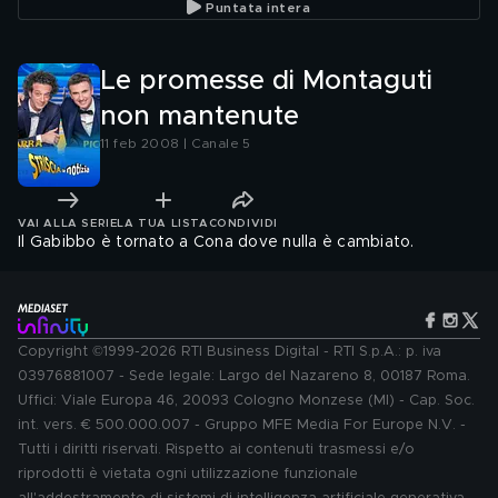
Puntata intera
Le promesse di Montaguti
non mantenute
11 feb 2008 | Canale 5
VAI ALLA SERIE
LA TUA LISTA
CONDIVIDI
Il Gabibbo è tornato a Cona dove nulla è cambiato.
Copyright ©1999-2026 RTI Business Digital - RTI S.p.A.: p. iva
03976881007 - Sede legale: Largo del Nazareno 8, 00187 Roma.
Uffici: Viale Europa 46, 20093 Cologno Monzese (MI) - Cap. Soc.
int. vers. € 500.000.007 - Gruppo MFE Media For Europe N.V. -
Tutti i diritti riservati. Rispetto ai contenuti trasmessi e/o
riprodotti è vietata ogni utilizzazione funzionale