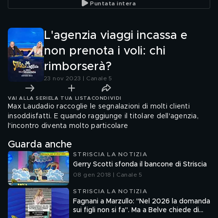
Puntata intera
L'agenzia viaggi incassa e
non prenota i voli: chi
rimborserà?
23 nov 2023 | Canale 5
VAI ALLA SERIE
LA TUA LISTA
CONDIVIDI
Max Laudadio raccoglie le segnalazioni di molti clienti
insoddisfatti. E quando raggiunge il titolare dell'agenzia,
l'incontro diventa molto particolare
Guarda anche
STRISCIA LA NOTIZIA
Gerry Scotti sfonda il bancone di Striscia
08 gen 2018 | Canale 5
STRISCIA LA NOTIZIA
Fagnani a Marzullo: "Nel 2026 la domanda
sui figli non si fa". Ma a Belve chiede di