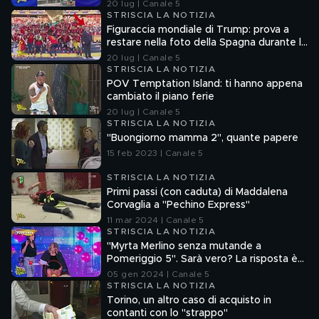
aborto e maternità
20 lug | Canale 5
STRISCIA LA NOTIZIA
Figuraccia mondiale di Trump: prova a
restare nella foto della Spagna durante la
premiazione
20 lug | Canale 5
STRISCIA LA NOTIZIA
POV Temptation Island: ti hanno appena
cambiato il piano ferie
20 lug | Canale 5
STRISCIA LA NOTIZIA
"Buongiorno mamma 2", quante papere
15 feb 2023 | Canale 5
STRISCIA LA NOTIZIA
Primi passi (con caduta) di Maddalena
Corvaglia a "Pechino Express"
11 mar 2024 | Canale 5
STRISCIA LA NOTIZIA
"Myrta Merlino senza mutande a
Pomeriggio 5". Sarà vero? La risposta è
nel fuorionda
05 gen 2024 | Canale 5
STRISCIA LA NOTIZIA
Torino, un altro caso di acquisto in
contanti con lo "strappo"