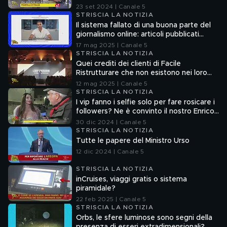
23 set 2024 | Canale 5
STRISCIA LA NOTIZIA
Il sistema fallato di una buona parte del
giornalismo online: articoli pubblicati
senza la verifica delle fonti
17 mag 2025 | Canale 5
STRISCIA LA NOTIZIA
Quei crediti dei clienti di Facile
Ristrutturare che non esistono nei loro
sistemi informatici
12 mag 2025 | Canale 5
STRISCIA LA NOTIZIA
I vip fanno i selfie solo per fare rosicare i
followers? Ne è convinto il nostro Enrico
Lucci
30 dic 2024 | Canale 5
STRISCIA LA NOTIZIA
Tutte le papere del Ministro Urso
12 dic 2024 | Canale 5
STRISCIA LA NOTIZIA
inCruises, viaggi gratis o sistema
piramidale?
22 feb 2025 | Canale 5
STRISCIA LA NOTIZIA
Orbs, le sfere luminose sono segni della