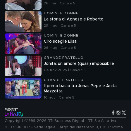
26 mar | Canale 5
UOMINI E DONNE
La storia di Agnese e Roberto
29 mag | Canale 5
UOMINI E DONNE
Ciro sceglie Elisa
26 mag | Canale 5
GRANDE FRATELLO
Jonita: un amore (quasi) impossibile
04 nov 2025 | Canale 5
GRANDE FRATELLO
Il primo bacio tra Jonas Pepe e Anita
Mazzotta
10 nov | Canale 5
Copyright ©1999-2026 RTI Business Digital - RTI S.p.A.: p. iva
03976881007 - Sede legale: Largo del Nazareno 8, 00187 Roma.