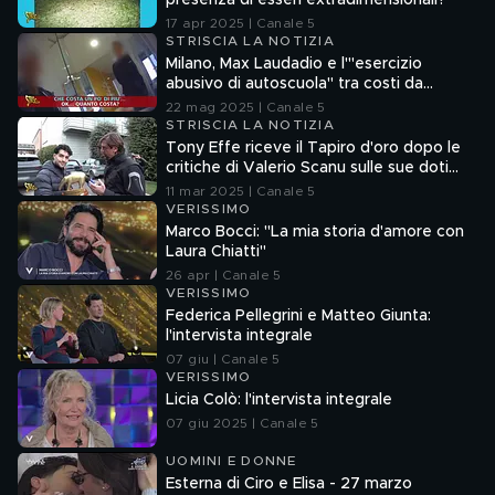
presenza di esseri extradimensionali?
17 apr 2025 | Canale 5
STRISCIA LA NOTIZIA
Milano, Max Laudadio e l'"esercizio
abusivo di autoscuola" tra costi da
capogiro e pratiche commerciali
22 mag 2025 | Canale 5
scorrette
STRISCIA LA NOTIZIA
Tony Effe riceve il Tapiro d'oro dopo le
critiche di Valerio Scanu sulle sue doti
canore
11 mar 2025 | Canale 5
VERISSIMO
Marco Bocci: "La mia storia d'amore con
Laura Chiatti"
26 apr | Canale 5
VERISSIMO
Federica Pellegrini e Matteo Giunta:
l'intervista integrale
07 giu | Canale 5
VERISSIMO
Licia Colò: l'intervista integrale
07 giu 2025 | Canale 5
UOMINI E DONNE
Esterna di Ciro e Elisa - 27 marzo