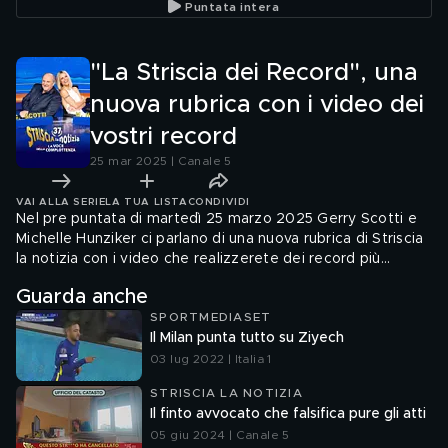
Puntata intera
Brumotti in un boschetto
a Lazzate (Monza e
Brianza)
"La Striscia dei Record", una
nuova rubrica con i video dei
vostri record
25 mar 2025 | Canale 5
VAI ALLA SERIE
LA TUA LISTA
CONDIVIDI
Nel pre puntata di martedì 25 marzo 2025 Gerry Scotti e
Michelle Hunziker ci parlano di una nuova rubrica di Striscia
la notizia con i video che realizzerete dei record più
simpatici e curiosi. I recordman più fantasiosi li mostreremo
Guarda anche
qui a Striscia e i più bravi verranno ad esibirsi qui sul
SPORTMEDIASET
bancone!
Il Milan punta tutto su Ziyech
03 lug 2022 | Italia 1
STRISCIA LA NOTIZIA
Il finto avvocato che falsifica pure gli atti
05 giu 2024 | Canale 5