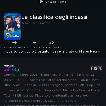
Puntata intera
La classifica degli incassi
15 gen 2011 | Canale 5
VAI ALLA SERIE
LA TUA LISTA
CONDIVIDI
Il quarto politico più pagato riceve la visita di Mister Neuro
Copyright ©1999-2026 RTI Business Digital - RTI S.p.A.: p. iva
03976881007 - Sede legale: Largo del Nazareno 8, 00187 Roma.
Uffici: Viale Europa 46, 20093 Cologno Monzese (MI) - Cap. Soc.
int. vers. € 500.000.007 - Gruppo MFE Media For Europe N.V. -
Tutti i diritti riservati. Rispetto ai contenuti trasmessi e/o
riprodotti è vietata ogni utilizzazione funzionale