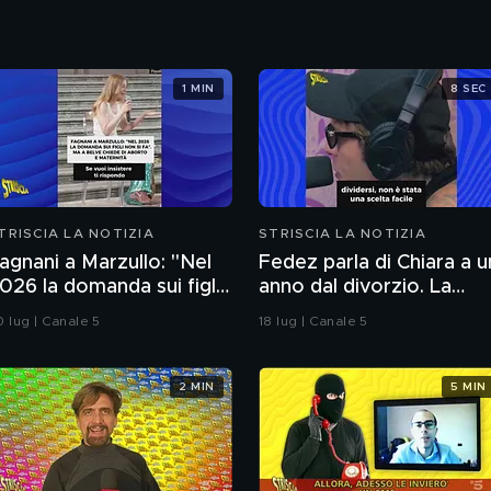
1 MIN
8 SEC
TRISCIA LA NOTIZIA
STRISCIA LA NOTIZIA
agnani a Marzullo: "Nel
Fedez parla di Chiara a u
026 la domanda sui figli
anno dal divorzio. La
on si fa". Ma a Belve
reazione della Ferragni
0 lug | Canale 5
18 lug | Canale 5
hiede di aborto e
aternità
2 MIN
5 MIN