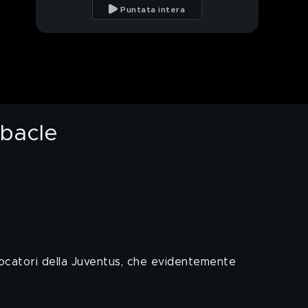
bambini, in realtà non
Puntata intera
esistono
Tutti in Sardegna, la
canzone
Festa clandestina per il
compleanno del
negazionista
ebacle
Il vero responsabile
della caduta di Biden
App per gestire al
meglio i soldi
Enrico Letta, il gesto di
pace verso Renzi
giocatori della Juventus, che evidentemente
Striscia tra poco