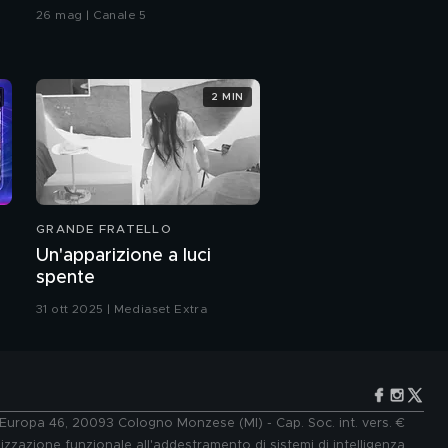
26 mag | Canale 5
2 MIN
GRANDE FRATELLO
Un'apparizione a luci
spente
31 ott 2025 | Mediaset Extra
e Europa 46, 20093 Cologno Monzese (MI) - Cap. Soc. int. vers. €
lizzazione funzionale all'addestramento di sistemi di intelligenza