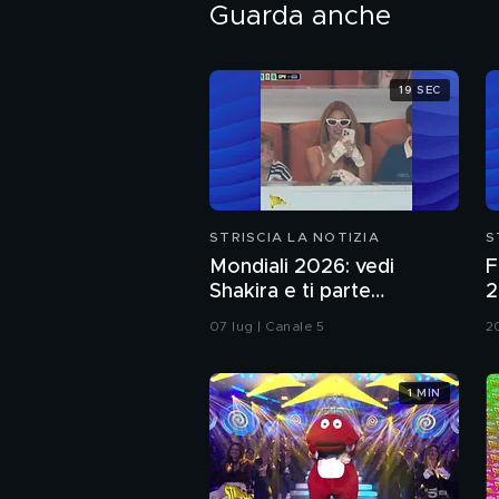
Guarda anche
19 SEC
STRISCIA LA NOTIZIA
S
Mondiali 2026: vedi
F
Shakira e ti parte
2
l'ormone
n
07 lug | Canale 5
2
c
m
1 MIN