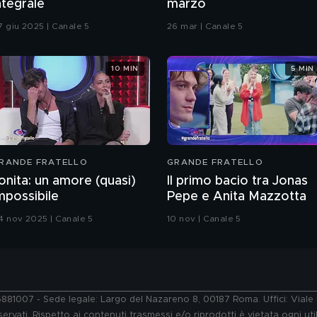
ntegrale
marzo
7 giu 2025 | Canale 5
26 mar | Canale 5
10 MIN
5 MIN
RANDE FRATELLO
GRANDE FRATELLO
onita: un amore (quasi)
Il primo bacio tra Jonas
mpossibile
Pepe e Anita Mazzotta
4 nov 2025 | Canale 5
10 nov | Canale 5
76881007 - Sede legale: Largo del Nazareno 8, 00187 Roma. Uffici: Vial
ervati. Rispetto ai contenuti trasmessi e/o riprodotti è vietata ogni uti