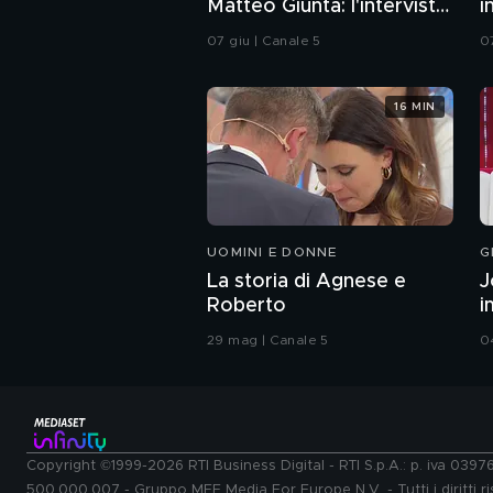
Matteo Giunta: l'intervista
i
integrale
07 giu | Canale 5
0
16 MIN
UOMINI E DONNE
G
La storia di Agnese e
J
Roberto
i
29 mag | Canale 5
0
Copyright ©1999-2026 RTI Business Digital - RTI S.p.A.: p. iva 039
500.000.007 - Gruppo MFE Media For Europe N.V. - Tutti i diritti ris