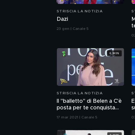
STRISCIA LA NOTIZIA
S
Dazi
M
t
23 gen | Canale 5
d
0
6 MIN
STRISCIA LA NOTIZIA
S
Il "balletto" di Belen a C'è
E
posta per te conquista
s
tutti
W
17 mar 2021 | Canale 5
0