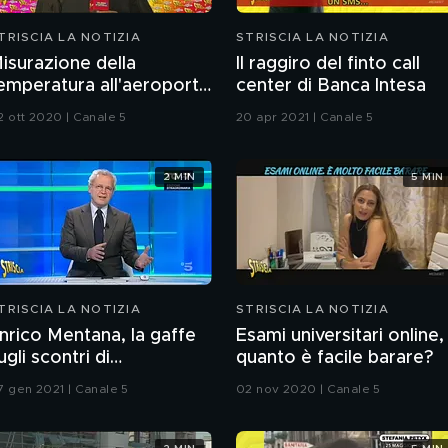
TRISCIA LA NOTIZIA
STRISCIA LA NOTIZIA
isurazione della
Il raggiro del finto call
emperatura all'aeroporto
center di Banca Intesa
i Malpensa
2 ott 2020 | Canale 5
20 apr 2021 | Canale 5
2 MIN
5 MIN
TRISCIA LA NOTIZIA
STRISCIA LA NOTIZIA
nrico Mentana, la gaffe
Esami universitari online,
ugli scontri di
quanto è facile barare?
ashington
7 gen 2021 | Canale 5
02 nov 2020 | Canale 5