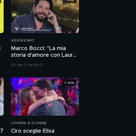
1 MIN
VERISSIMO
i
Marco Bocci: "La mia
storia d'amore con Laura
Chiatti"
26 apr | Canale 5
7 MIN
UOMINI E DONNE
27
Ciro sceglie Elisa