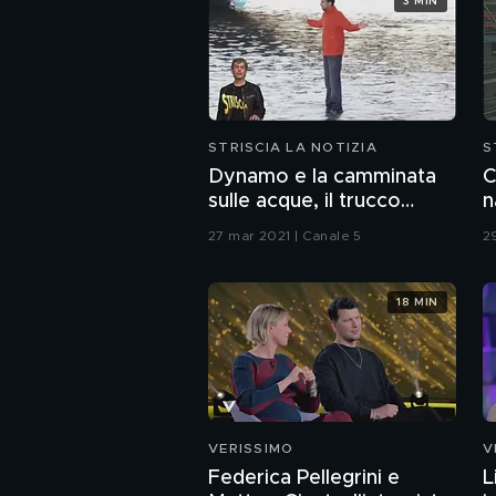
3 MIN
STRISCIA LA NOTIZIA
S
Dynamo e la camminata
C
sulle acque, il trucco
n
svelato
p
27 mar 2021 | Canale 5
2
18 MIN
VERISSIMO
V
Federica Pellegrini e
L