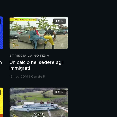
4 MIN
STRISCIA LA NOTIZIA
n
Un calcio nel sedere agli
immigrati
19 nov 2019 | Canale 5
3 MIN