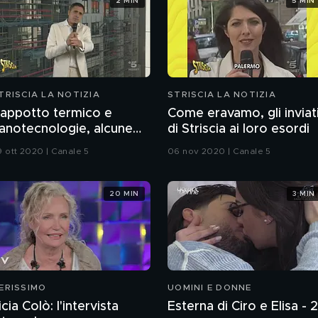
2 MIN
5 MIN
TRISCIA LA NOTIZIA
STRISCIA LA NOTIZIA
appotto termico e
Come eravamo, gli inviat
anotecnologie, alcune
di Striscia ai loro esordi
recisazioni
9 ott 2020 | Canale 5
06 nov 2020 | Canale 5
20 MIN
3 MIN
ERISSIMO
UOMINI E DONNE
icia Colò: l'intervista
Esterna di Ciro e Elisa - 