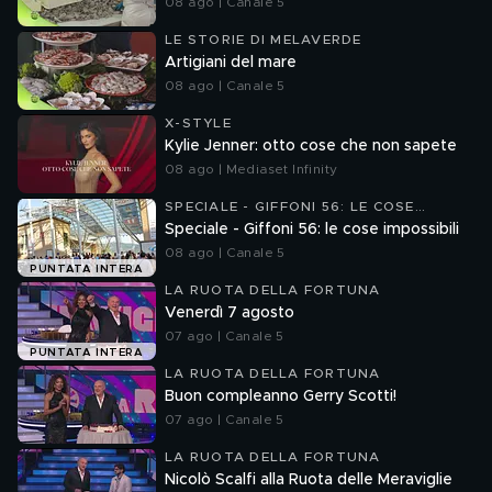
08 ago | Canale 5
LE STORIE DI MELAVERDE
Artigiani del mare
08 ago | Canale 5
X-STYLE
Kylie Jenner: otto cose che non sapete
08 ago | Mediaset Infinity
SPECIALE - GIFFONI 56: LE COSE
IMPOSSIBILI
Speciale - Giffoni 56: le cose impossibili
08 ago | Canale 5
PUNTATA INTERA
LA RUOTA DELLA FORTUNA
Venerdì 7 agosto
07 ago | Canale 5
PUNTATA INTERA
LA RUOTA DELLA FORTUNA
Buon compleanno Gerry Scotti!
07 ago | Canale 5
LA RUOTA DELLA FORTUNA
Nicolò Scalfi alla Ruota delle Meraviglie