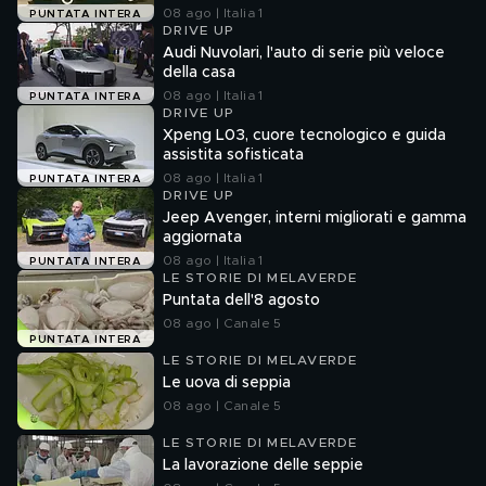
08 ago | Italia 1
PUNTATA INTERA
DRIVE UP
Audi Nuvolari, l'auto di serie più veloce
della casa
08 ago | Italia 1
PUNTATA INTERA
DRIVE UP
Xpeng L03, cuore tecnologico e guida
assistita sofisticata
08 ago | Italia 1
PUNTATA INTERA
DRIVE UP
Jeep Avenger, interni migliorati e gamma
aggiornata
08 ago | Italia 1
PUNTATA INTERA
LE STORIE DI MELAVERDE
Puntata dell'8 agosto
08 ago | Canale 5
PUNTATA INTERA
LE STORIE DI MELAVERDE
Le uova di seppia
08 ago | Canale 5
LE STORIE DI MELAVERDE
La lavorazione delle seppie