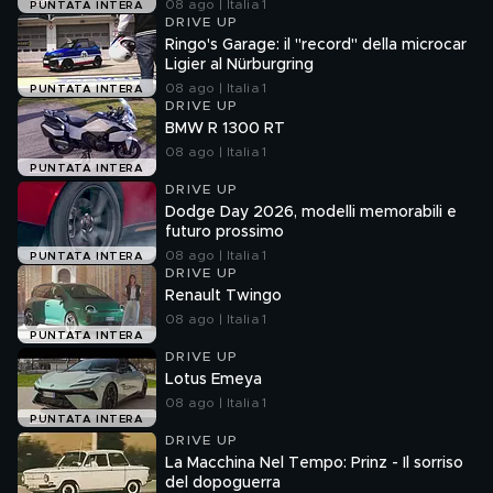
08 ago | Italia 1
PUNTATA INTERA
DRIVE UP
Ringo's Garage: il "record" della microcar
Ligier al Nürburgring
08 ago | Italia 1
PUNTATA INTERA
DRIVE UP
BMW R 1300 RT
08 ago | Italia 1
PUNTATA INTERA
DRIVE UP
Dodge Day 2026, modelli memorabili e
futuro prossimo
08 ago | Italia 1
PUNTATA INTERA
DRIVE UP
Renault Twingo
08 ago | Italia 1
PUNTATA INTERA
DRIVE UP
Lotus Emeya
08 ago | Italia 1
PUNTATA INTERA
DRIVE UP
La Macchina Nel Tempo: Prinz - Il sorriso
del dopoguerra