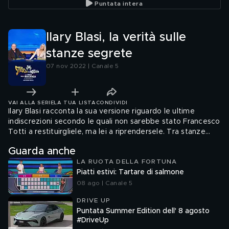
Puntata intera
Ilary Blasi, la verità sulle
stanze segrete
07 nov 2022 | Canale 5
VAI ALLA SERIE
LA TUA LISTA
CONDIVIDI
Ilary Blasi racconta la sua versione riguardo le ultime
indiscrezioni secondo le quali non sarebbe stato Francesco
Totti a restituirgliele, ma lei a riprendersele. Tra stanze
segrete e strane presenze, ecco la sua verità
Guarda anche
LA RUOTA DELLA FORTUNA
Piatti estivi: Tartare di salmone
08 ago | Canale 5
DRIVE UP
Puntata Summer Edition dell' 8 agosto
#DriveUp