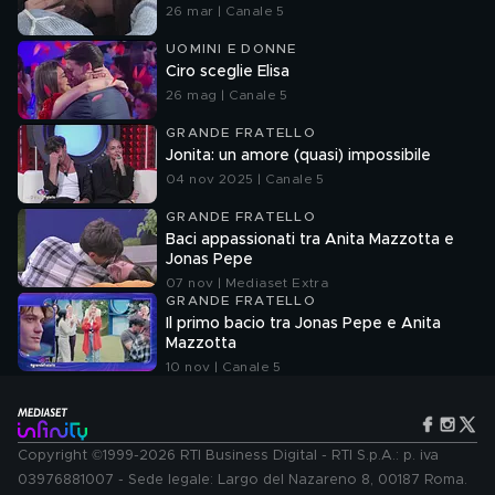
26 mar | Canale 5
UOMINI E DONNE
Ciro sceglie Elisa
26 mag | Canale 5
GRANDE FRATELLO
Jonita: un amore (quasi) impossibile
04 nov 2025 | Canale 5
GRANDE FRATELLO
Baci appassionati tra Anita Mazzotta e
Jonas Pepe
07 nov | Mediaset Extra
GRANDE FRATELLO
Il primo bacio tra Jonas Pepe e Anita
Mazzotta
10 nov | Canale 5
Copyright ©1999-2026 RTI Business Digital - RTI S.p.A.: p. iva
03976881007 - Sede legale: Largo del Nazareno 8, 00187 Roma.