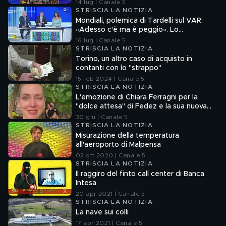
di Fedez
14 lug | Canale 5
STRISCIA LA NOTIZIA
Mondiali, polemica di Tardelli sul VAR:
«Adesso c'è ma è peggio». Lo
scappellotto di Bellingham a Barco
16 lug | Canale 5
STRISCIA LA NOTIZIA
Torino, un altro caso di acquisto in
contanti con lo "strappo"
15 feb 2024 | Canale 5
STRISCIA LA NOTIZIA
L'emozione di Chiara Ferragni per la
"dolce attesa" di Fedez e la sua nuova
compagna
30 giu | Canale 5
STRISCIA LA NOTIZIA
Misurazione della temperatura
all'aeroporto di Malpensa
02 ott 2020 | Canale 5
STRISCIA LA NOTIZIA
Il raggiro del finto call center di Banca
Intesa
20 apr 2021 | Canale 5
STRISCIA LA NOTIZIA
La nave sui colli
17 apr 2021 | Canale 5