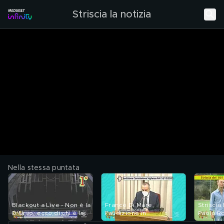
Striscia la notizia
Nella stessa puntata
Blackout a Live - Non è la
Franco Di Mare,
Striscia 
D'Urso, ecco di chi è la
l'audizione in
Paolo Ro
colpa
Commissione di vigilanza