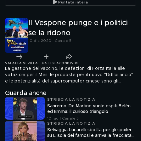
Puntata intera
Il Vespone punge e i politici
se la ridono
10 dic 2020 | Canale 5
VAI ALLA SERIE
LA TUA LISTA
CONDIVIDI
La gestione del vaccino, le defezioni di Forza Italia alle
votazioni per il Mes, le proposte per il nuovo "Ddl bilancio"
e le potenzialità del supercomputer cinese sono gli
argomenti del giorno di cui il nostro Vespone parla con
Guarda anche
Francesco Paolo Sisto di Forza Italia, Antonio Misiani del PD,
STRISCIA LA NOTIZIA
Claudio Durigon ed Edoardo Rixi della Lega e Pierluigi
Sanremo, De Martino vuole ospiti Belén
Bersani di Liberi e Uguali
ed Emma: il curioso triangolo
10 lug | Canale 5
STRISCIA LA NOTIZIA
Selvaggia Lucarelli sbotta per gli spoiler
su L'isola dei famosi e arriva la frecciata