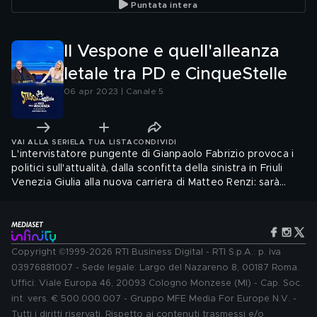
Puntata intera
Il Vespone e quell'alleanza
letale tra PD e CinqueStelle
06 apr 2023 | Canale 5
VAI ALLA SERIE
LA TUA LISTA
CONDIVIDI
L'intervistatore pungente di Gianpaolo Fabrizio provoca i
politici sull'attualità, dalla sconfitta della sinistra in Friuli
Venezia Giulia alla nuova carriera di Matteo Renzi: sarà
direttore del quotidiano Il Riformista, ma solo per un anno.
Mai una"gioia"completa!
Copyright ©1999-2026 RTI Business Digital - RTI S.p.A.: p. iva
03976881007 - Sede legale: Largo del Nazareno 8, 00187 Roma.
Uffici: Viale Europa 46, 20093 Cologno Monzese (MI) - Cap. Soc.
int. vers. € 500.000.007 - Gruppo MFE Media For Europe N.V. -
Tutti i diritti riservati. Rispetto ai contenuti trasmessi e/o