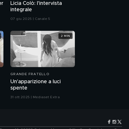
er
Licia Colò: l'intervista
integrale
07 giu 2025 | Canale 5
2 MIN
GRANDE FRATELLO
Un'apparizione a luci
spente
31 ott 2025 | Mediaset Extra