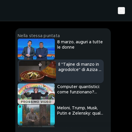
Nella stessa puntata
8 marzo, auguri a tutte
le donne
Il "Tajine di manzo in
agrodolce" di Aziza El
Mafdoul
Computer quantistici:
come funzionano?
MCC spiega pro e
PROSSIMO VIDEO
contro
Meloni, Trump, Musk,
Putin e Zelensky: quale
mestiere senza la
politica?
Oggi gli under 40