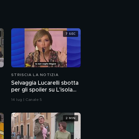
Per saperlo guarda I
Nuovi Mostri
Gli Oscar dei Caressas
premiano Dott. Corsi e
Mr. Hyde
7 SEC
STRISCIA LA NOTIZIA
Selvaggia Lucarelli sbotta
per gli spoiler su L'isola
dei famosi e arriva la
14 lug | Canale 5
frecciata di Fedez
2 MIN