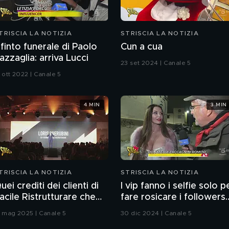
TRISCIA LA NOTIZIA
STRISCIA LA NOTIZIA
l finto funerale di Paolo
Cun a cua
azzaglia: arriva Lucci
23 set 2024 | Canale 5
 ott 2022 | Canale 5
4 MIN
3 MIN
TRISCIA LA NOTIZIA
STRISCIA LA NOTIZIA
uei crediti dei clienti di
I vip fanno i selfie solo p
acile Ristrutturare che
fare rosicare i followers
on esistono nei loro
Ne è convinto il nostro
2 mag 2025 | Canale 5
30 dic 2024 | Canale 5
istemi informatici
Enrico Lucci