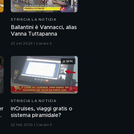
STRISCIA LA NOTIZIA
Ballantini è Vannacci, alias
Vanna Tuttapanna
23 set 2024 | Canale 5
6 MIN
STRISCIA LA NOTIZIA
er
inCruises, viaggi gratis o
?
sistema piramidale?
22 feb 2025 | Canale 5