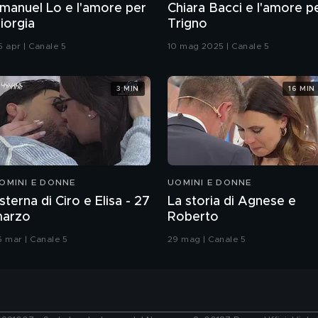
manuel Lo e l'amore per
Chiara Bacci e l'amore p
iorgia
Trigno
5 apr | Canale 5
10 mag 2025 | Canale 5
3 MIN
16 MIN
OMINI E DONNE
UOMINI E DONNE
sterna di Ciro e Elisa - 27
La storia di Agnese e
arzo
Roberto
6 mar | Canale 5
29 mag | Canale 5