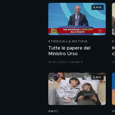
delle fonti
4 MIN
STRISCIA LA NOTIZIA
S
Tutte le papere del
M
Ministro Urso
c
c
12 dic 2024 | Canale 5
0
i
9 MIN
AMICI
V