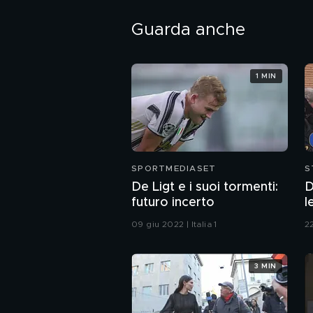
Guarda anche
1 MIN
SPORTMEDIASET
S
De Ligt e i suoi tormenti:
D
futuro incerto
l
S
09 giu 2022 | Italia 1
2
F
3 MIN