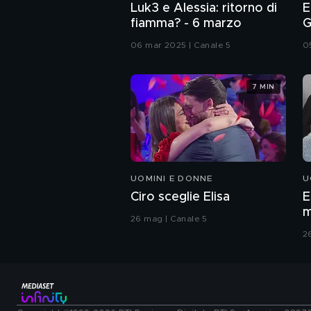
Luk3 e Alessia: ritorno di
E
fiamma? - 6 marzo
G
06 mar 2025 | Canale 5
0
7 MIN
UOMINI E DONNE
U
Ciro sceglie Elisa
E
m
26 mag | Canale 5
2