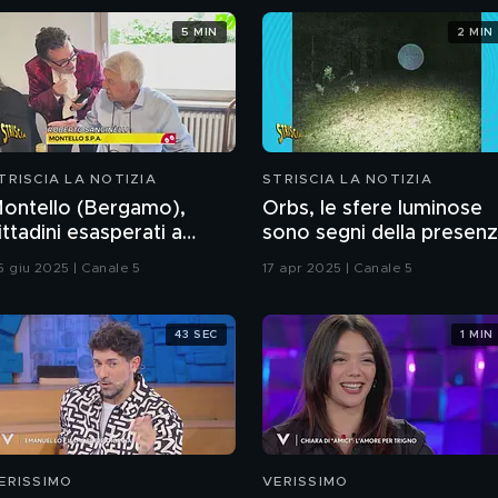
5 MIN
2 MIN
TRISCIA LA NOTIZIA
STRISCIA LA NOTIZIA
ontello (Bergamo),
Orbs, le sfere luminose
ittadini esasperati a
sono segni della presen
ausa di odori
di esseri
5 giu 2025 | Canale 5
17 apr 2025 | Canale 5
nsopportabili da 4 anni
extradimensionali?
43 SEC
1 MIN
ERISSIMO
VERISSIMO