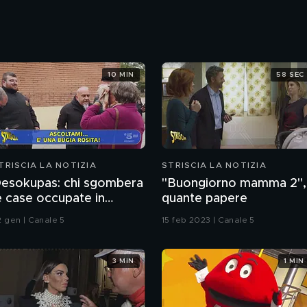
10 MIN
58 SEC
TRISCIA LA NOTIZIA
STRISCIA LA NOTIZIA
esokupas: chi sgombera
"Buongiorno mamma 2",
e case occupate in
quante papere
pagna. L'inchiesta di
2 gen | Canale 5
15 feb 2023 | Canale 5
rancesco Mazza
3 MIN
1 MIN