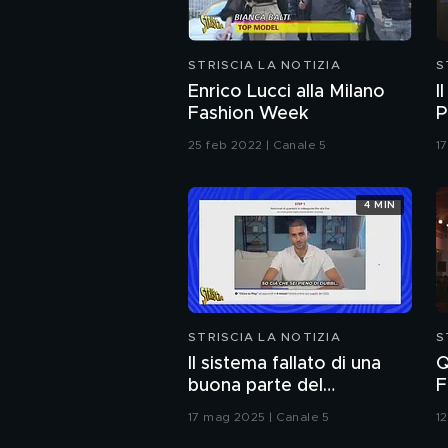
STRISCIA LA NOTIZIA
S
Enrico Lucci alla Milano
I
Fashion Week
P
25 feb 2022 | Canale 5
17
4 MIN
STRISCIA LA NOTIZIA
S
Il sistema fallato di una
Q
buona parte del
F
giornalismo online: articoli
n
17 mag 2025 | Canale 5
1
pubblicati senza la verifica
s