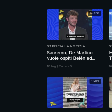
14 SEC
STRISCIA LA NOTIZIA
S
Sanremo, De Martino
M
vuole ospiti Belén ed
T
Emma: il curioso triangolo
c
10 lug | Canale 5
16
s
B
1 MIN