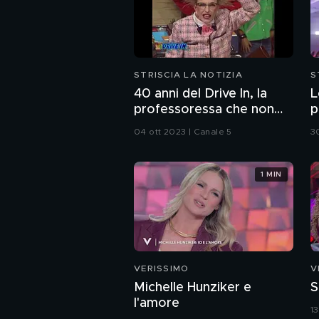
STRISCIA LA NOTIZIA
S
40 anni del Drive In, la
L
professoressa che non
p
porta le mutande
04 ott 2023 | Canale 5
3
1 MIN
VERISSIMO
V
Michelle Hunziker e
S
l'amore
1