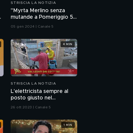
STRISCIA LA NOTIZIA
"Myrta Merlino senza
:
mutande a Pomeriggio 5".
Sarà vero? La risposta è
05 gen 2024 | Canale 5
nel fuorionda
4 MIN
STRISCIA LA NOTIZIA
L'elettricista sempre al
posto giusto nel
momento del guasto
26 ott 2023 | Canale 5
1 MIN