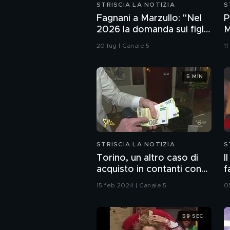
STRISCIA LA NOTIZIA
S
Fagnani a Marzullo: "Nel
P
2026 la domanda sui figli
M
non si fa". Ma a Belve
"
20 lug | Canale 5
1
chiede di aborto e
maternità
5 MIN
STRISCIA LA NOTIZIA
S
Torino, un altro caso di
I
acquisto in contanti con
f
lo "strappo"
15 feb 2024 | Canale 5
0
59 SEC