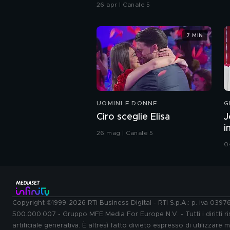
26 apr | Canale 5
7 MIN
UOMINI E DONNE
G
Ciro sceglie Elisa
J
i
26 mag | Canale 5
0
Copyright ©1999-2026 RTI Business Digital - RTI S.p.A.: p. iva 039
500.000.007 - Gruppo MFE Media For Europe N.V. - Tutti i diritti ris
artificiale generativa. È altresì fatto divieto espresso di utilizzare