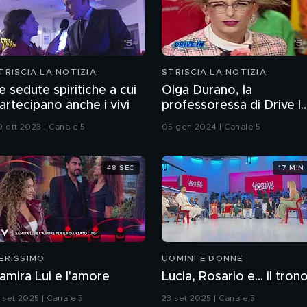
TRISCIA LA NOTIZIA
STRISCIA LA NOTIZIA
e sedute spiritiche a cui
Olga Durano, la
artecipano anche i vivi
professoressa di Drive I
che non portava le
0 ott 2023 | Canale 5
05 gen 2024 | Canale 5
mutande
48 SEC
17 MIN
ERISSIMO
UOMINI E DONNE
amira Lui e l'amore
Lucia, Rosario e... il tron
3 set 2025 | Canale 5
23 set 2025 | Canale 5