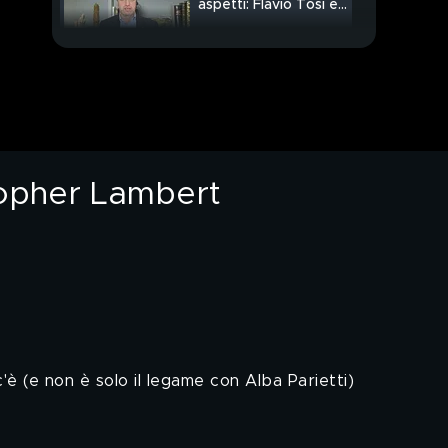
aspetti: Flavio Tosi e
Christopher Lambert
Con Cristiano Militello
nel mini-market della
"biggiotteria"
PROSSIMO VIDEO
Voto di scambio, le
proposte di Enrico
Lucci
stopher Lambert
Impennate pericolose
per un pugno di like
A "Spetteguless",
primo, secondo e
terzo: Fedez
c'è (e non è solo il legame con Alba Parietti)