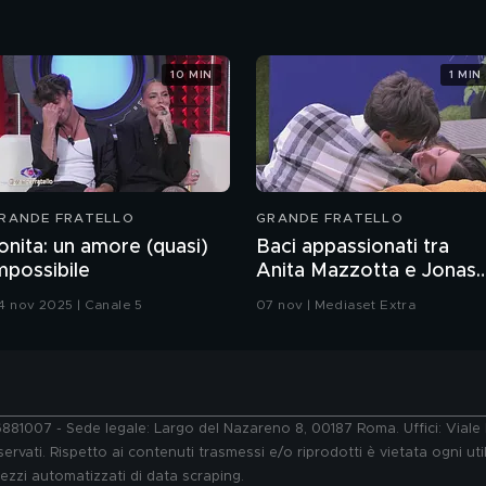
10 MIN
1 MIN
RANDE FRATELLO
GRANDE FRATELLO
onita: un amore (quasi)
Baci appassionati tra
mpossibile
Anita Mazzotta e Jonas
Pepe
4 nov 2025 | Canale 5
07 nov | Mediaset Extra
76881007 - Sede legale: Largo del Nazareno 8, 00187 Roma. Uffici: Vial
ervati. Rispetto ai contenuti trasmessi e/o riprodotti è vietata ogni uti
 mezzi automatizzati di data scraping.