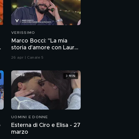
VERISSIMO
Marco Bocci: "La mia
n
storia d'amore con Laura
Chiatti"
26 apr | Canale 5
3 MIN
UOMINI E DONNE
o
Esterna di Ciro e Elisa - 27
marzo