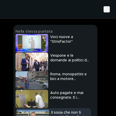
Nella stessa puntata
Voci nuove a
"StrixFactor"
Vespone e le
domande ai politici del
Pd dettate dalla
Questura
Roma, monopattini e
bici a motore
modificati e senza
controlli
Auto pagate e mai
consegnate. E i
rimborsi? Mai visti
Il sosia che non ti