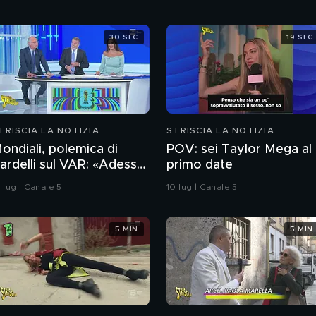
30 SEC
19 SEC
TRISCIA LA NOTIZIA
STRISCIA LA NOTIZIA
ondiali, polemica di
POV: sei Taylor Mega al
ardelli sul VAR: «Adesso
primo date
'è ma è peggio». Lo
 lug | Canale 5
10 lug | Canale 5
cappellotto di
ellingham a Barco
5 MIN
5 MIN