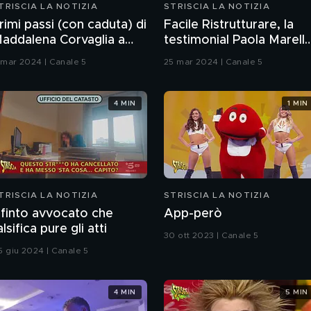
TRISCIA LA NOTIZIA
STRISCIA LA NOTIZIA
rimi passi (con caduta) di
Facile Ristrutturare, la
addalena Corvaglia a
testimonial Paola Marella
Pechino Express"
"Non sapevo nulla"
1 mar 2024 | Canale 5
25 mar 2024 | Canale 5
4 MIN
1 MIN
TRISCIA LA NOTIZIA
STRISCIA LA NOTIZIA
l finto avvocato che
App-però
alsifica pure gli atti
30 ott 2023 | Canale 5
5 giu 2024 | Canale 5
4 MIN
5 MIN