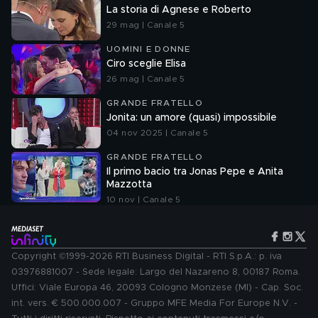
La storia di Agnese e Roberto
29 mag | Canale 5
UOMINI E DONNE
Ciro sceglie Elisa
26 mag | Canale 5
GRANDE FRATELLO
Jonita: un amore (quasi) impossibile
04 nov 2025 | Canale 5
GRANDE FRATELLO
Il primo bacio tra Jonas Pepe e Anita
Mazzotta
10 nov | Canale 5
Copyright ©1999-2026 RTI Business Digital - RTI S.p.A.: p. iva
03976881007 - Sede legale: Largo del Nazareno 8, 00187 Roma.
Uffici: Viale Europa 46, 20093 Cologno Monzese (MI) - Cap. Soc.
int. vers. € 500.000.007 - Gruppo MFE Media For Europe N.V. -