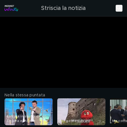
Striscia la notizia
Nella stessa puntata
Entrata in studio di
Ficarra e Picone
Borgo Medievale
Ma come 