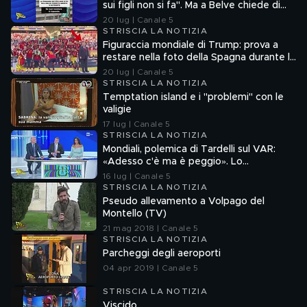
sui figli non si fa". Ma a Belve chiede di
aborto e maternità
20 lug | Canale 5
STRISCIA LA NOTIZIA
Figuraccia mondiale di Trump: prova a
restare nella foto della Spagna durante la
premiazione
20 lug | Canale 5
STRISCIA LA NOTIZIA
Temptation island e i "problemi" con le
valigie
17 lug | Canale 5
STRISCIA LA NOTIZIA
Mondiali, polemica di Tardelli sul VAR:
«Adesso c'è ma è peggio». Lo
scappellotto di Bellingham a Barco
16 lug | Canale 5
STRISCIA LA NOTIZIA
Pseudo allevamento a Volpago del
Montello (TV)
21 mag 2018 | Canale 5
STRISCIA LA NOTIZIA
Parcheggi degli aeroporti
04 apr 2019 | Canale 5
STRISCIA LA NOTIZIA
Viscido