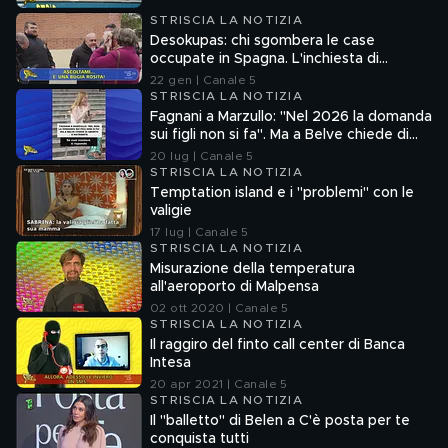
STRISCIA LA NOTIZIA
Desokupas: chi sgombera le case
occupate in Spagna. L'inchiesta di
Francesco Mazza
22 gen | Canale 5
STRISCIA LA NOTIZIA
Fagnani a Marzullo: "Nel 2026 la domanda
sui figli non si fa". Ma a Belve chiede di
aborto e maternità
20 lug | Canale 5
STRISCIA LA NOTIZIA
Temptation island e i "problemi" con le
valigie
17 lug | Canale 5
STRISCIA LA NOTIZIA
Misurazione della temperatura
all'aeroporto di Malpensa
02 ott 2020 | Canale 5
STRISCIA LA NOTIZIA
Il raggiro del finto call center di Banca
Intesa
20 apr 2021 | Canale 5
STRISCIA LA NOTIZIA
Il "balletto" di Belen a C'è posta per te
conquista tutti