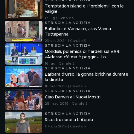
STRISCIA LA NOTIZIA
Temptation island e i "problemi" con le
valigie
17 lug | Canale 5
STRISCIA LA NOTIZIA
Ballantini è Vannacci, alias Vanna
Tuttapanna
23 set 2024 | Canale 5
STRISCIA LA NOTIZIA
Mondiali, polemica di Tardelli sul VAR:
«Adesso c'è ma è peggio». Lo
scappellotto di Bellingham a Barco
16 lug | Canale 5
STRISCIA LA NOTIZIA
Barbara d'Urso, la gonna birichina durante
la diretta
18 mar 2019 | Canale 5
STRISCIA LA NOTIZIA
Ciao Darwin a I Nuovi Mostri
28 mag 2019 | Canale 5
STRISCIA LA NOTIZIA
Ricostruzione a L'Aquila
04 giu 2019 | Canale 5