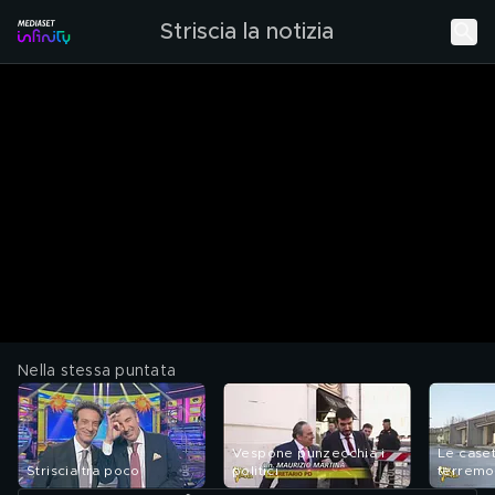
Striscia la notizia
Nella stessa puntata
Vespone punzecchia i
Le caset
Striscia tra poco
politici
terremot