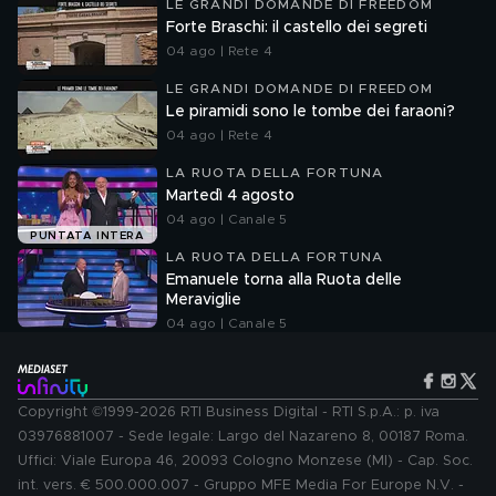
LE GRANDI DOMANDE DI FREEDOM
Forte Braschi: il castello dei segreti
04 ago | Rete 4
LE GRANDI DOMANDE DI FREEDOM
Le piramidi sono le tombe dei faraoni?
04 ago | Rete 4
LA RUOTA DELLA FORTUNA
Martedì 4 agosto
04 ago | Canale 5
PUNTATA INTERA
LA RUOTA DELLA FORTUNA
Emanuele torna alla Ruota delle
Meraviglie
04 ago | Canale 5
Copyright ©1999-2026 RTI Business Digital - RTI S.p.A.: p. iva
03976881007 - Sede legale: Largo del Nazareno 8, 00187 Roma.
Uffici: Viale Europa 46, 20093 Cologno Monzese (MI) - Cap. Soc.
int. vers. € 500.000.007 - Gruppo MFE Media For Europe N.V. -