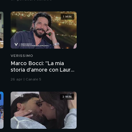
1 MIN
VERISSIMO
Marco Bocci: "La mia
storia d'amore con Laura
Chiatti"
26 apr | Canale 5
3 MIN