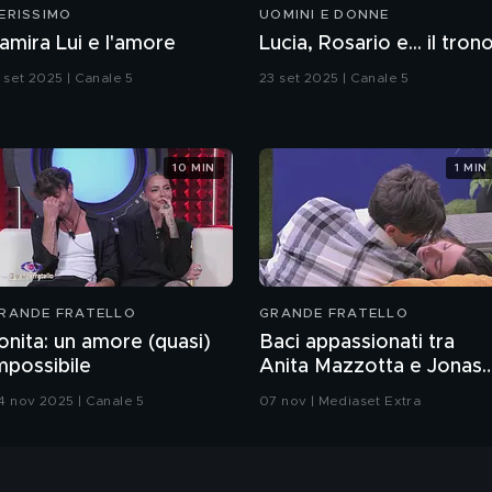
ERISSIMO
UOMINI E DONNE
amira Lui e l'amore
Lucia, Rosario e... il tron
3 set 2025 | Canale 5
23 set 2025 | Canale 5
10 MIN
1 MIN
RANDE FRATELLO
GRANDE FRATELLO
onita: un amore (quasi)
Baci appassionati tra
mpossibile
Anita Mazzotta e Jonas
Pepe
4 nov 2025 | Canale 5
07 nov | Mediaset Extra