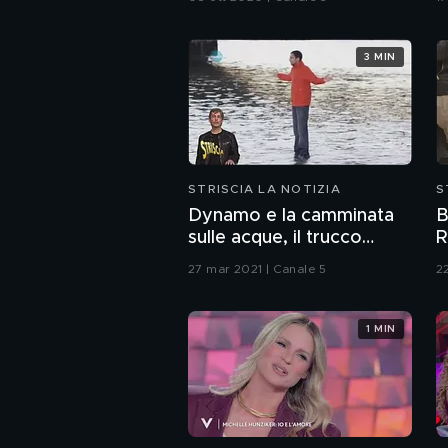
3 MIN
STRISCIA LA NOTIZIA
S
Dynamo e la camminata
B
sulle acque, il trucco
R
svelato
Q
27 mar 2021 | Canale 5
2
1 MIN