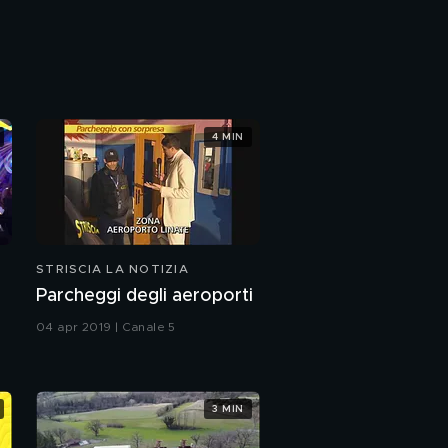
La politica all'indomani
del Dpcm
Striscia tra poco
4 MIN
STRISCIA LA NOTIZIA
Parcheggi degli aeroporti
04 apr 2019 | Canale 5
3 MIN