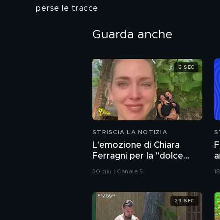
perse le tracce
Guarda anche
5 SEC
STRISCIA LA NOTIZIA
S
L'emozione di Chiara
F
Ferragni per la "dolce
a
attesa" di Fedez e la sua
r
30 giu | Canale 5
18
nuova compagna
29 SEC