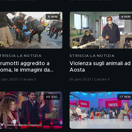
8 MIN
4 MIN
TRISCIA LA NOTIZIA
STRISCIA LA NOTIZIA
rumotti aggredito a
Violenza sugli animali ad
oma, le immagini da
Aosta
uarticciolo
2 apr 2021 | Canale 5
19 gen 2021 | Canale 5
48 SEC
17 MIN