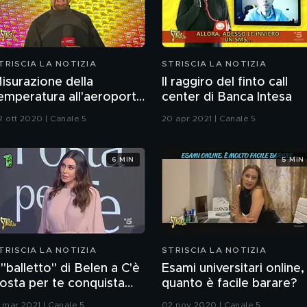
TRISCIA LA NOTIZIA
STRISCIA LA NOTIZIA
isurazione della
Il raggiro del finto call
emperatura all'aeroporto
center di Banca Intesa
i Malpensa
2 ott 2020 | Canale 5
20 apr 2021 | Canale 5
6 MIN
5 MIN
TRISCIA LA NOTIZIA
STRISCIA LA NOTIZIA
l "balletto" di Belen a C'è
Esami universitari online,
osta per te conquista
quanto è facile barare?
utti
7 mar 2021 | Canale 5
02 nov 2020 | Canale 5