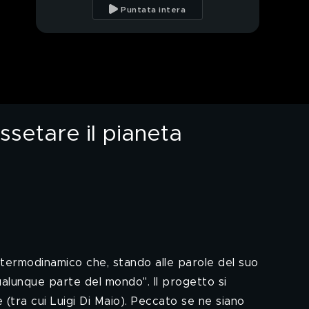
di Conte in conferenza
Puntata intera
stampa
Zona gialla, arancione
e rossa: tutto chiaro?
Il mistero di Watly, la
macchina che doveva
dissetare il pianeta
ssetare il pianeta
La gaffe di De
Benedetti a Otto e
mezzo
PROSSIMO VIDEO
Giuseppe Conte
risponde alle
polemiche
Tapiro d'oro a Milly
Carlucci
 termodinamico che, stando alle parole del suo
ualunque parte del mondo". Il progetto si
La Grippe come il
 (tra cui Luigi Di Maio). Peccato se ne siano
Covid