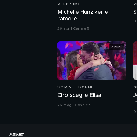
VERISSIMO
V
Michelle Hunziker e
S
l'amore
1
26 apr | Canale 5
7 MIN
UOMINI E DONNE
G
Ciro sceglie Elisa
J
i
26 mag | Canale 5
0