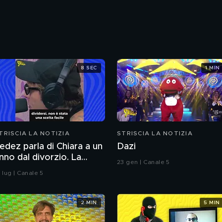
8 SEC
1 MIN
TRISCIA LA NOTIZIA
STRISCIA LA NOTIZIA
edez parla di Chiara a un
Dazi
nno dal divorzio. La
23 gen | Canale 5
eazione della Ferragni
 lug | Canale 5
2 MIN
5 MIN