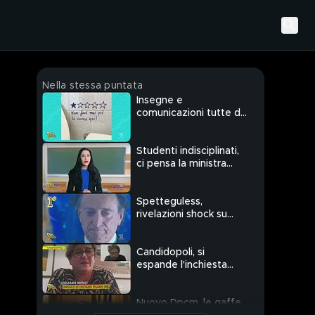
Nella stessa puntata
Insegne e
comunicazioni tutte da
ridere
Studenti indisciplinati,
ci pensa la ministra
Azzolina
Spetteguless,
rivelazioni shock su
Amedeo Goria
Candidopoli, si
espande l'inchiesta
sulla lista "L'altra Italia"
Nuovo Dpcm, le gaffe