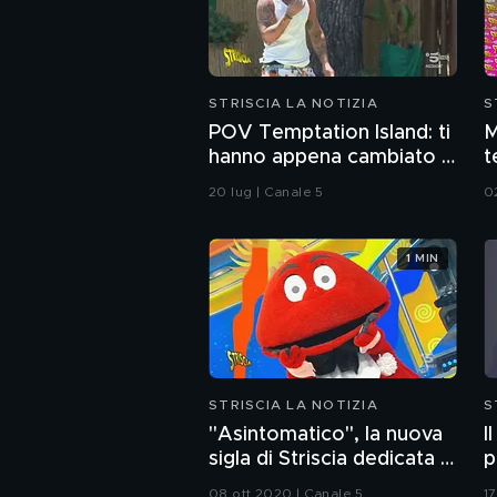
STRISCIA LA NOTIZIA
S
POV Temptation Island: ti
M
hanno appena cambiato il
t
piano ferie
d
20 lug | Canale 5
0
1 MIN
STRISCIA LA NOTIZIA
S
"Asintomatico", la nuova
I
sigla di Striscia dedicata al
p
Covid
t
08 ott 2020 | Canale 5
1