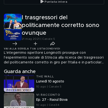
Puntata intera
I trasgressori del
politicamente corretto sono
ovunque
21 mag 2021 | Canale 5
VAI ALLA SERIE
LA TUA LISTA
CONDIVIDI
L'integerrimo ispettore Longinotti prosegue con
l'esperimento sociale di Striscia alla ricerca dei trasgressori
del politicamente corretto in giro per l'Italia e in particolare
di quelli che fanno apologia del Fascismo nei modi più
Guarda anche
disparati
THE WALL
Lunedì 10 agosto
10 ago | Canale 5
PROSSIMO VIDEO
VI RACCONTO
Ep. 27 - Raoul Bova
10 ago | Cine34