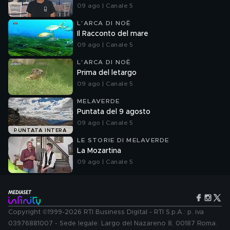
09 ago | Canale 5
L'ARCA DI NOÈ
Il Racconto del mare
09 ago | Canale 5
L'ARCA DI NOÈ
Prima del letargo
09 ago | Canale 5
MELAVERDE
Puntata del 9 agosto
09 ago | Canale 5
PUNTATA INTERA
LE STORIE DI MELAVERDE
La Mozartina
09 ago | Canale 5
Copyright ©1999-2026 RTI Business Digital - RTI S.p.A.: p. iva
03976881007 - Sede legale: Largo del Nazareno 8, 00187 Roma.