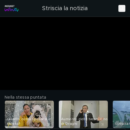
Striscia la notizia
Nella stessa puntata
Quanto costa sposarsi in
Aumento delle tasse, il no
chiesa?
di Draghi
Striscia