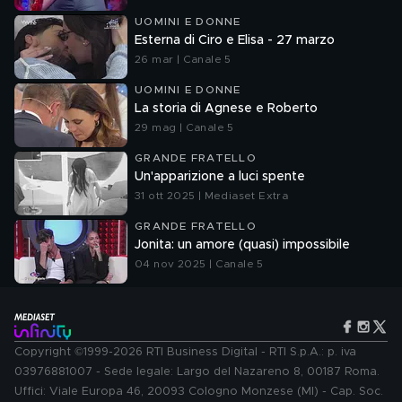
UOMINI E DONNE
Esterna di Ciro e Elisa - 27 marzo
26 mar | Canale 5
UOMINI E DONNE
La storia di Agnese e Roberto
29 mag | Canale 5
GRANDE FRATELLO
Un'apparizione a luci spente
31 ott 2025 | Mediaset Extra
GRANDE FRATELLO
Jonita: un amore (quasi) impossibile
04 nov 2025 | Canale 5
Copyright ©1999-2026 RTI Business Digital - RTI S.p.A.: p. iva
03976881007 - Sede legale: Largo del Nazareno 8, 00187 Roma.
Uffici: Viale Europa 46, 20093 Cologno Monzese (MI) - Cap. Soc.