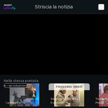
Striscia la notizia
Nella stessa puntata
in riproduzione
PROSSIMO VIDEO
Sedicente medico
Testimo
I politici in Tv
francese
Pinorì