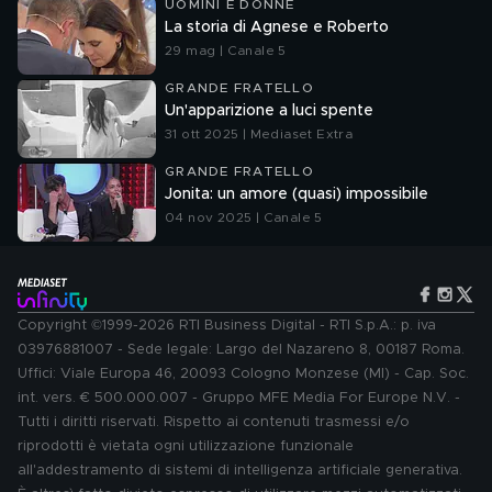
UOMINI E DONNE
La storia di Agnese e Roberto
29 mag | Canale 5
GRANDE FRATELLO
Un'apparizione a luci spente
31 ott 2025 | Mediaset Extra
GRANDE FRATELLO
Jonita: un amore (quasi) impossibile
04 nov 2025 | Canale 5
Copyright ©1999-2026 RTI Business Digital - RTI S.p.A.: p. iva
03976881007 - Sede legale: Largo del Nazareno 8, 00187 Roma.
Uffici: Viale Europa 46, 20093 Cologno Monzese (MI) - Cap. Soc.
int. vers. € 500.000.007 - Gruppo MFE Media For Europe N.V. -
Tutti i diritti riservati. Rispetto ai contenuti trasmessi e/o
riprodotti è vietata ogni utilizzazione funzionale
all'addestramento di sistemi di intelligenza artificiale generativa.