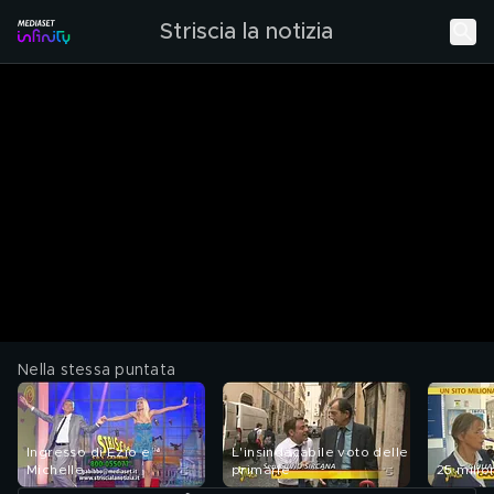
Striscia la notizia
Nella stessa puntata
Ingresso di Ezio e
L'insindacabile voto delle
Michelle
primarie
25 milio