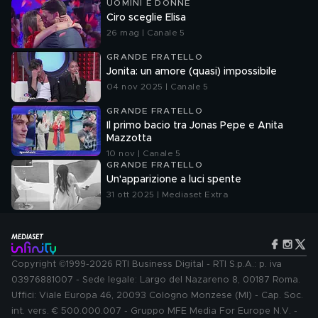
UOMINI E DONNE
Ciro sceglie Elisa
26 mag | Canale 5
GRANDE FRATELLO
Jonita: un amore (quasi) impossibile
04 nov 2025 | Canale 5
GRANDE FRATELLO
Il primo bacio tra Jonas Pepe e Anita
Mazzotta
10 nov | Canale 5
GRANDE FRATELLO
Un'apparizione a luci spente
31 ott 2025 | Mediaset Extra
Copyright ©1999-2026 RTI Business Digital - RTI S.p.A.: p. iva
03976881007 - Sede legale: Largo del Nazareno 8, 00187 Roma.
Uffici: Viale Europa 46, 20093 Cologno Monzese (MI) - Cap. Soc.
int. vers. € 500.000.007 - Gruppo MFE Media For Europe N.V. -