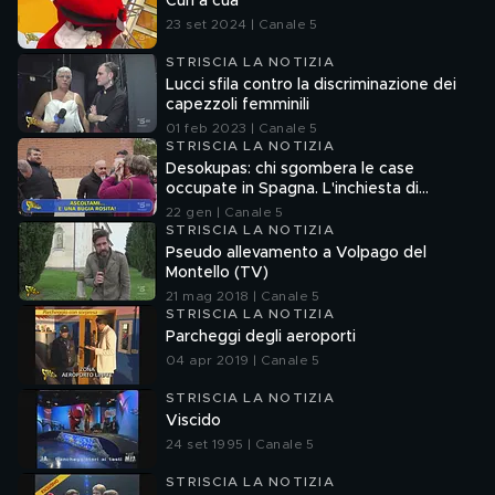
Cun a cua
23 set 2024 | Canale 5
STRISCIA LA NOTIZIA
Lucci sfila contro la discriminazione dei
capezzoli femminili
01 feb 2023 | Canale 5
STRISCIA LA NOTIZIA
Desokupas: chi sgombera le case
occupate in Spagna. L'inchiesta di
Francesco Mazza
22 gen | Canale 5
STRISCIA LA NOTIZIA
Pseudo allevamento a Volpago del
Montello (TV)
21 mag 2018 | Canale 5
STRISCIA LA NOTIZIA
Parcheggi degli aeroporti
04 apr 2019 | Canale 5
STRISCIA LA NOTIZIA
Viscido
24 set 1995 | Canale 5
STRISCIA LA NOTIZIA