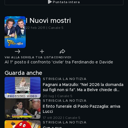
Puntata intera
I Nuovi mostri
22 feb 2011 | Canale 5
VAI ALLA SERIE
LA TUA LISTA
CONDIVIDI
Al 1° posto il confronto 'civile' tra Ferdinando e Davide
Guarda anche
STRISCIA LA NOTIZIA
Fagnani a Marzullo: "Nel 2026 la domanda
sui figli non si fa". Ma a Belve chiede di
aborto e maternità
20 lug | Canale 5
PROSSIMO VIDEO
STRISCIA LA NOTIZIA
Il finto funerale di Paolo Pazzaglia: arriva
Lucci
17 ott 2022 | Canale 5
STRISCIA LA NOTIZIA