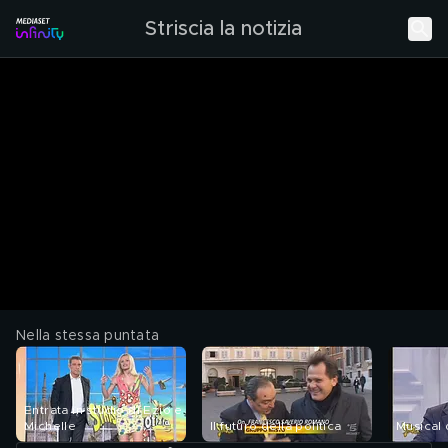
Striscia la notizia
Nella stessa puntata
Entrata in studio di Ezio e
Michelle
Il futuro della politica
Musical d