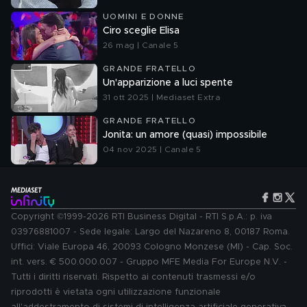
UOMINI E DONNE
Ciro sceglie Elisa
26 mag | Canale 5
GRANDE FRATELLO
Un'apparizione a luci spente
31 ott 2025 | Mediaset Extra
GRANDE FRATELLO
Jonita: un amore (quasi) impossibile
04 nov 2025 | Canale 5
Copyright ©1999-2026 RTI Business Digital - RTI S.p.A.: p. iva
03976881007 - Sede legale: Largo del Nazareno 8, 00187 Roma.
Uffici: Viale Europa 46, 20093 Cologno Monzese (MI) - Cap. Soc.
int. vers. € 500.000.007 - Gruppo MFE Media For Europe N.V. -
Tutti i diritti riservati. Rispetto ai contenuti trasmessi e/o
riprodotti è vietata ogni utilizzazione funzionale