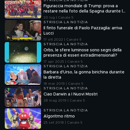
STRISCIA LA NOTIZIA
Figuraccia mondiale di Trump: prova a
restare nella foto della Spagna durante la
premiazione
20 lug | Canale 5
STRISCIA LA NOTIZIA
Il finto funerale di Paolo Pazzaglia: arriva
Lucci
17 ott 2022 | Canale 5
STRISCIA LA NOTIZIA
Orbs, le sfere luminose sono segni della
presenza di esseri extradimensionali?
17 apr 2025 | Canale 5
STRISCIA LA NOTIZIA
Barbara d'Urso, la gonna birichina durante
la diretta
18 mar 2019 | Canale 5
STRISCIA LA NOTIZIA
Ciao Darwin a I Nuovi Mostri
28 mag 2019 | Canale 5
STRISCIA LA NOTIZIA
Algoritmo ritmo
25 set 2018 | Canale 5