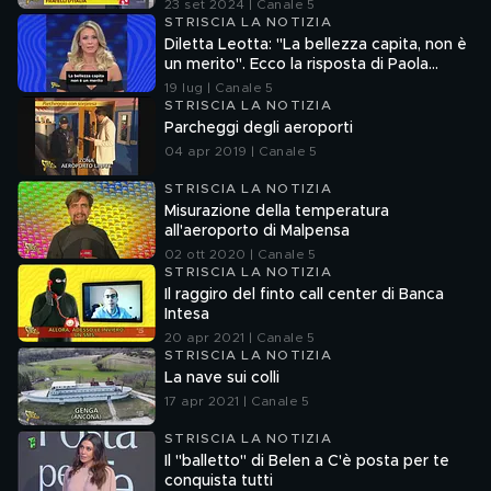
23 set 2024 | Canale 5
STRISCIA LA NOTIZIA
Diletta Leotta: "La bellezza capita, non è
un merito". Ecco la risposta di Paola
Ferrari
19 lug | Canale 5
STRISCIA LA NOTIZIA
Parcheggi degli aeroporti
04 apr 2019 | Canale 5
STRISCIA LA NOTIZIA
Misurazione della temperatura
all'aeroporto di Malpensa
02 ott 2020 | Canale 5
STRISCIA LA NOTIZIA
Il raggiro del finto call center di Banca
Intesa
20 apr 2021 | Canale 5
STRISCIA LA NOTIZIA
La nave sui colli
17 apr 2021 | Canale 5
STRISCIA LA NOTIZIA
Il "balletto" di Belen a C'è posta per te
conquista tutti