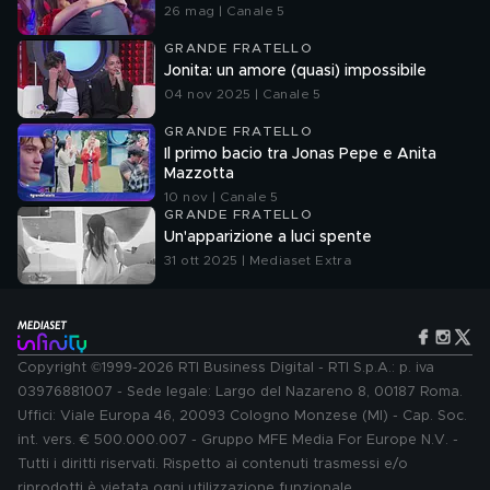
26 mag | Canale 5
GRANDE FRATELLO
Jonita: un amore (quasi) impossibile
04 nov 2025 | Canale 5
GRANDE FRATELLO
Il primo bacio tra Jonas Pepe e Anita
Mazzotta
10 nov | Canale 5
GRANDE FRATELLO
Un'apparizione a luci spente
31 ott 2025 | Mediaset Extra
Copyright ©1999-2026 RTI Business Digital - RTI S.p.A.: p. iva
03976881007 - Sede legale: Largo del Nazareno 8, 00187 Roma.
Uffici: Viale Europa 46, 20093 Cologno Monzese (MI) - Cap. Soc.
int. vers. € 500.000.007 - Gruppo MFE Media For Europe N.V. -
Tutti i diritti riservati. Rispetto ai contenuti trasmessi e/o
riprodotti è vietata ogni utilizzazione funzionale