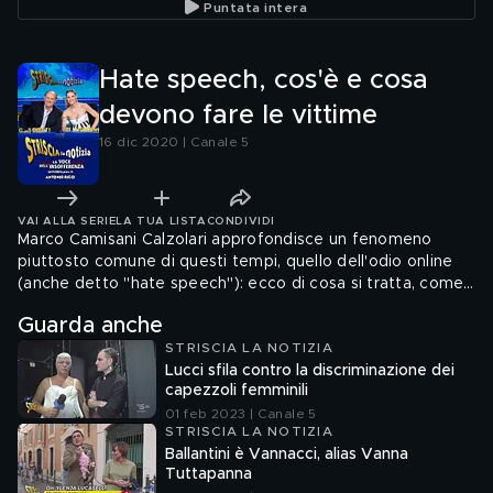
Puntata intera
Hate speech, cos'è e cosa
devono fare le vittime
16 dic 2020 | Canale 5
VAI ALLA SERIE
LA TUA LISTA
CONDIVIDI
Marco Camisani Calzolari approfondisce un fenomeno
piuttosto comune di questi tempi, quello dell'odio online
(anche detto "hate speech"): ecco di cosa si tratta, come
si è mosso il legislatore e cosa può fare chi lo subisce
Guarda anche
STRISCIA LA NOTIZIA
Lucci sfila contro la discriminazione dei
capezzoli femminili
01 feb 2023 | Canale 5
STRISCIA LA NOTIZIA
Ballantini è Vannacci, alias Vanna
Tuttapanna