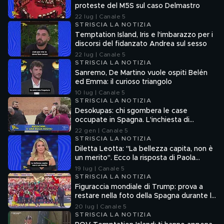
proteste del M5S sul caso Delmastro
22 lug | Canale 5
STRISCIA LA NOTIZIA
Temptation Island, Iris e l'imbarazzo per i
discorsi del fidanzato Andrea sul sesso
22 lug | Canale 5
STRISCIA LA NOTIZIA
Sanremo, De Martino vuole ospiti Belén
ed Emma: il curioso triangolo
10 lug | Canale 5
STRISCIA LA NOTIZIA
Desokupas: chi sgombera le case
occupate in Spagna. L'inchiesta di
Francesco Mazza
22 gen | Canale 5
STRISCIA LA NOTIZIA
Diletta Leotta: "La bellezza capita, non è
un merito". Ecco la risposta di Paola
Ferrari
19 lug | Canale 5
STRISCIA LA NOTIZIA
Figuraccia mondiale di Trump: prova a
restare nella foto della Spagna durante la
premiazione
20 lug | Canale 5
STRISCIA LA NOTIZIA