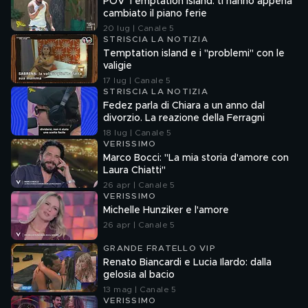
POV Temptation Island: ti hanno appena
cambiato il piano ferie
20 lug | Canale 5
STRISCIA LA NOTIZIA
Temptation island e i "problemi" con le
valigie
17 lug | Canale 5
STRISCIA LA NOTIZIA
Fedez parla di Chiara a un anno dal
divorzio. La reazione della Ferragni
18 lug | Canale 5
VERISSIMO
Marco Bocci: "La mia storia d'amore con
Laura Chiatti"
26 apr | Canale 5
VERISSIMO
Michelle Hunziker e l'amore
26 apr | Canale 5
GRANDE FRATELLO VIP
Renato Biancardi e Lucia Ilardo: dalla
gelosia al bacio
13 mag | Canale 5
VERISSIMO