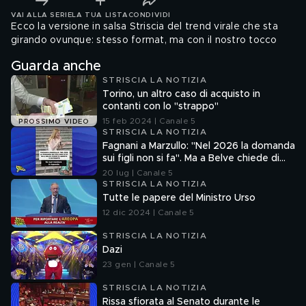
VAI ALLA SERIE
LA TUA LISTA
CONDIVIDI
Ecco la versione in salsa Striscia del trend virale che sta
girando ovunque: stesso format, ma con il nostro tocco
Guarda anche
STRISCIA LA NOTIZIA
Torino, un altro caso di acquisto in
contanti con lo "strappo"
15 feb 2024 | Canale 5
PROSSIMO VIDEO
STRISCIA LA NOTIZIA
Fagnani a Marzullo: "Nel 2026 la domanda
sui figli non si fa". Ma a Belve chiede di
aborto e maternità
20 lug | Canale 5
STRISCIA LA NOTIZIA
Tutte le papere del Ministro Urso
12 dic 2024 | Canale 5
STRISCIA LA NOTIZIA
Dazi
23 gen | Canale 5
STRISCIA LA NOTIZIA
Rissa sfiorata al Senato durante le