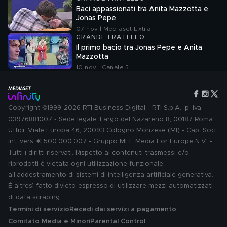
Baci appassionati tra Anita Mazzotta e
Jonas Pepe
07 nov | Mediaset Extra
GRANDE FRATELLO
Il primo bacio tra Jonas Pepe e Anita
Mazzotta
10 nov | Canale 5
Copyright ©1999-2026 RTI Business Digital - RTI S.p.A.: p. iva
03976881007 - Sede legale: Largo del Nazareno 8, 00187 Roma.
Uffici: Viale Europa 46, 20093 Cologno Monzese (MI) - Cap. Soc.
int. vers. € 500.000.007 - Gruppo MFE Media For Europe N.V. -
Tutti i diritti riservati. Rispetto ai contenuti trasmessi e/o
riprodotti è vietata ogni utilizzazione funzionale
all'addestramento di sistemi di intelligenza artificiale generativa.
È altresì fatto divieto espresso di utilizzare mezzi automatizzati
di data scraping.
Termini di servizio
Recedi dai servizi a pagamento
Comitato Media e Minori
Parental Control