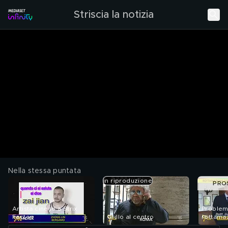
Striscia la notizia
Nella stessa puntata
in riproduzione
PRO
Artista cinese a Strix
Problemi
Factor
Grillo al centro
rottama