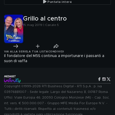
Puntata intera
Grillo al centro
15 mag 2019 | Canale 5
VAI ALLA SERIE
LA TUA LISTA
CONDIVIDI
Il fondatore del M5S continua a importunare i passanti a
suon di vaffa
Copyright ©1999-2026 RTI Business Digital - RTI S.p.A.: p. iva
03976881007 - Sede legale: Largo del Nazareno 8, 00187 Roma.
Uffici: Viale Europa 46, 20093 Cologno Monzese (MI) - Cap. Soc.
int. vers. € 500.000.007 - Gruppo MFE Media For Europe N.V. -
Tutti i diritti riservati. Rispetto ai contenuti trasmessi e/o
riprodotti è vietata ogni utilizzazione funzionale