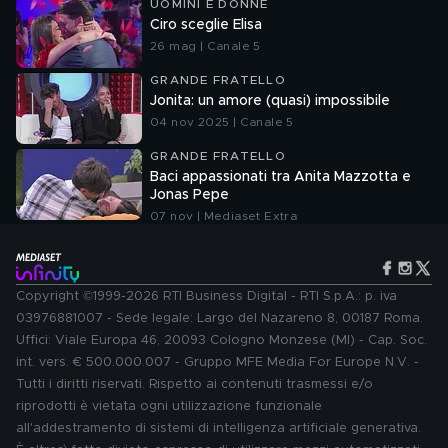
UOMINI E DONNE
Ciro sceglie Elisa
26 mag | Canale 5
GRANDE FRATELLO
Jonita: un amore (quasi) impossibile
04 nov 2025 | Canale 5
GRANDE FRATELLO
Baci appassionati tra Anita Mazzotta e
Jonas Pepe
07 nov | Mediaset Extra
Copyright ©1999-2026 RTI Business Digital - RTI S.p.A.: p. iva
03976881007 - Sede legale: Largo del Nazareno 8, 00187 Roma.
Uffici: Viale Europa 46, 20093 Cologno Monzese (MI) - Cap. Soc.
int. vers. € 500.000.007 - Gruppo MFE Media For Europe N.V. -
Tutti i diritti riservati. Rispetto ai contenuti trasmessi e/o
riprodotti è vietata ogni utilizzazione funzionale
all'addestramento di sistemi di intelligenza artificiale generativa.