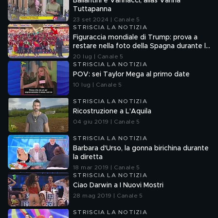
Ballantini è Vannacci, alias Vanna
Tuttapanna
23 set 2024 | Canale 5
STRISCIA LA NOTIZIA
Figuraccia mondiale di Trump: prova a
restare nella foto della Spagna durante la
premiazione
20 lug | Canale 5
STRISCIA LA NOTIZIA
POV: sei Taylor Mega al primo date
10 lug | Canale 5
STRISCIA LA NOTIZIA
Ricostruzione a L'Aquila
04 giu 2019 | Canale 5
STRISCIA LA NOTIZIA
Barbara d'Urso, la gonna birichina durante
la diretta
18 mar 2019 | Canale 5
STRISCIA LA NOTIZIA
Ciao Darwin a I Nuovi Mostri
28 mag 2019 | Canale 5
STRISCIA LA NOTIZIA