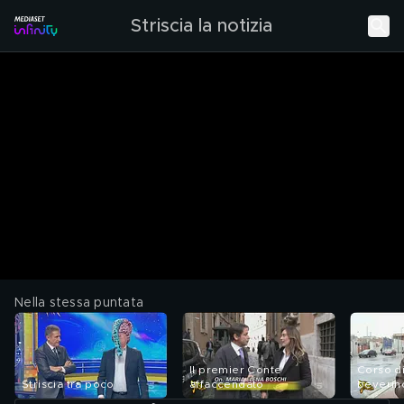
Striscia la notizia
Nella stessa puntata
Il premier Conte
Corso d
Striscia tra poco
affaccendato
beverin