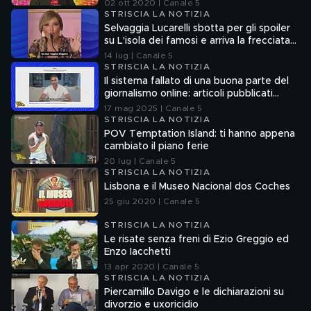
02 ott 2020 | Canale 5
STRISCIA LA NOTIZIA
Selvaggia Lucarelli sbotta per gli spoiler
su L'isola dei famosi e arriva la frecciata
di Fedez
14 lug | Canale 5
STRISCIA LA NOTIZIA
Il sistema fallato di una buona parte del
giornalismo online: articoli pubblicati
senza la verifica delle fonti
17 mag 2025 | Canale 5
STRISCIA LA NOTIZIA
POV Temptation Island: ti hanno appena
cambiato il piano ferie
20 lug | Canale 5
STRISCIA LA NOTIZIA
Lisbona e il Museo Nacional dos Coches
25 giu 2020 | Canale 5
STRISCIA LA NOTIZIA
Le risate senza freni di Ezio Greggio ed
Enzo Iacchetti
13 apr 2020 | Canale 5
STRISCIA LA NOTIZIA
Piercamillo Davigo e le dichiarazioni su
divorzio e uxoricidio