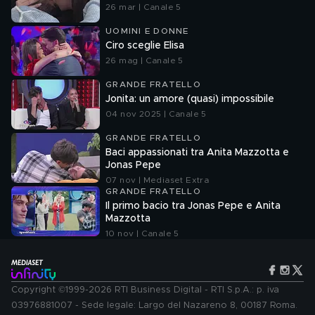
26 mar | Canale 5
UOMINI E DONNE
Ciro sceglie Elisa
26 mag | Canale 5
GRANDE FRATELLO
Jonita: un amore (quasi) impossibile
04 nov 2025 | Canale 5
GRANDE FRATELLO
Baci appassionati tra Anita Mazzotta e
Jonas Pepe
07 nov | Mediaset Extra
GRANDE FRATELLO
Il primo bacio tra Jonas Pepe e Anita
Mazzotta
10 nov | Canale 5
Copyright ©1999-2026 RTI Business Digital - RTI S.p.A.: p. iva
03976881007 - Sede legale: Largo del Nazareno 8, 00187 Roma.