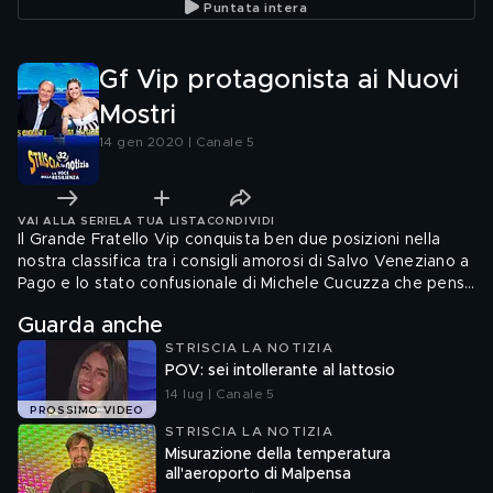
Puntata intera
Gf Vip protagonista ai Nuovi
Mostri
14 gen 2020 | Canale 5
VAI ALLA SERIE
LA TUA LISTA
CONDIVIDI
Il Grande Fratello Vip conquista ben due posizioni nella
nostra classifica tra i consigli amorosi di Salvo Veneziano a
Pago e lo stato confusionale di Michele Cucuzza che pensa
che Cristiano Malgioglio abbia i follower di Cristiano
Guarda anche
Ronaldo; ma in vetta ci sono le lezioni di napoletano di
STRISCIA LA NOTIZIA
Barbara d'Urso a Silvia Toffanin a Verissimo
POV: sei intollerante al lattosio
14 lug | Canale 5
PROSSIMO VIDEO
STRISCIA LA NOTIZIA
Misurazione della temperatura
all'aeroporto di Malpensa