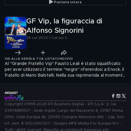
Puntata intera
GF Vip, la figuraccia di
Alfonso Signorini
28 set 2020 | Canale 5
VAI ALLA SERIE
LA TUA LISTA
CONDIVIDI
Al "Grande Fratello Vip" Fausto Leali è stato squalificato
per aver utilizzato il termine "negro" riferendosi a Enock, il
fratello di Mario Balotelli. Nella sua reprimenda al momento
dell'eliminazione, però, Alfonso Signorini è caduto nello
stesso errore
Copyright ©1999-2026 RTI Business Digital - RTI S.p.A.: p. iva
03976881007 - Sede legale: Largo del Nazareno 8, 00187 Roma.
Uffici: Viale Europa 46, 20093 Cologno Monzese (MI) - Cap. Soc.
int. vers. € 500.000.007 - Gruppo MFE Media For Europe N.V. -
Tutti i diritti riservati. Rispetto ai contenuti trasmessi e/o