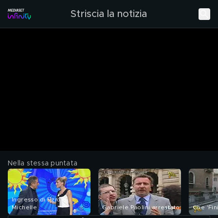
Striscia la notizia
Nella stessa puntata
Ingresso di Ezio e
Michelle
Gabriele Paolini arrestato
Che 'Fini