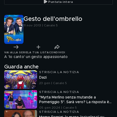
Puntata intera
Gesto dell'ombrello
11 nov 2013 | Canale 5
VAI ALLA SERIE
LA TUA LISTA
CONDIVIDI
A 'Io canto' un gesto appassionato
Guarda anche
STRISCIA LA NOTIZIA
Dazi
23 gen | Canale 5
STRISCIA LA NOTIZIA
"Myrta Merlino senza mutande a
Pomeriggio 5". Sarà vero? La risposta è
nel fuorionda
05 gen 2024 | Canale 5
STRISCIA LA NOTIZIA