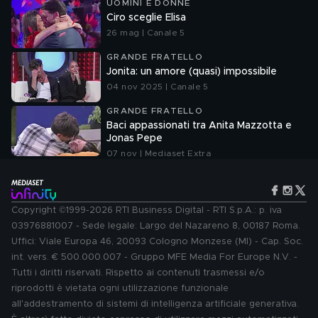
UOMINI E DONNE
Ciro sceglie Elisa
26 mag | Canale 5
GRANDE FRATELLO
Jonita: un amore (quasi) impossibile
04 nov 2025 | Canale 5
GRANDE FRATELLO
Baci appassionati tra Anita Mazzotta e
Jonas Pepe
07 nov | Mediaset Extra
Copyright ©1999-2026 RTI Business Digital - RTI S.p.A.: p. iva
03976881007 - Sede legale: Largo del Nazareno 8, 00187 Roma.
Uffici: Viale Europa 46, 20093 Cologno Monzese (MI) - Cap. Soc.
int. vers. € 500.000.007 - Gruppo MFE Media For Europe N.V. -
Tutti i diritti riservati. Rispetto ai contenuti trasmessi e/o
riprodotti è vietata ogni utilizzazione funzionale
all'addestramento di sistemi di intelligenza artificiale generativa.