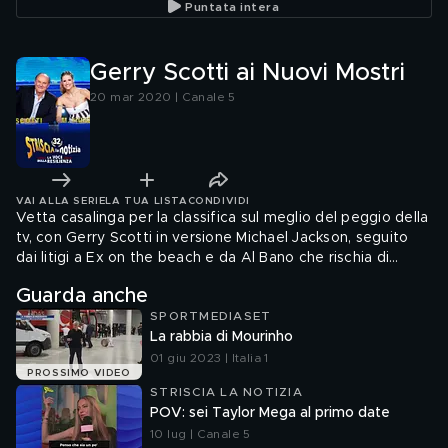
Puntata intera
Gerry Scotti ai Nuovi Mostri
20 mar 2020 | Canale 5
VAI ALLA SERIE
LA TUA LISTA
CONDIVIDI
Vetta casalinga per la classifica sul meglio del peggio della
tv, con Gerry Scotti in versione Michael Jackson, seguito
dai litigi a Ex on the beach e da Al Bano che rischia di
cadere dalle scale di C'è posta per te
Guarda anche
SPORTMEDIASET
La rabbia di Mourinho
01 giu 2023 | Italia 1
PROSSIMO VIDEO
STRISCIA LA NOTIZIA
POV: sei Taylor Mega al primo date
10 lug | Canale 5