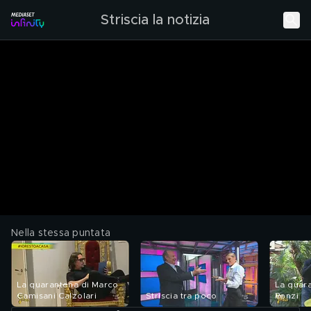
Striscia la notizia
Nella stessa puntata
La quarantena di Marco
La quar
Camisani Calzolari
Striscia tra poco
Renzi