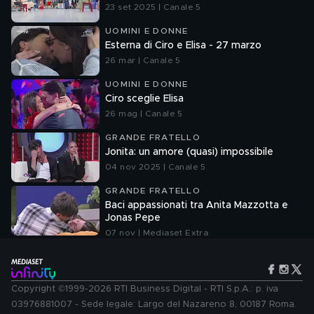
23 set 2025 | Canale 5
UOMINI E DONNE
Esterna di Ciro e Elisa - 27 marzo
26 mar | Canale 5
UOMINI E DONNE
Ciro sceglie Elisa
26 mag | Canale 5
GRANDE FRATELLO
Jonita: un amore (quasi) impossibile
04 nov 2025 | Canale 5
GRANDE FRATELLO
Baci appassionati tra Anita Mazzotta e
Jonas Pepe
07 nov | Mediaset Extra
Copyright ©1999-2026 RTI Business Digital - RTI S.p.A.: p. iva
03976881007 - Sede legale: Largo del Nazareno 8, 00187 Roma.