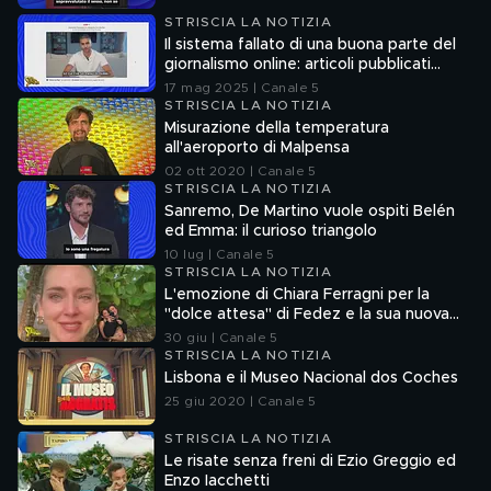
STRISCIA LA NOTIZIA
Il sistema fallato di una buona parte del
giornalismo online: articoli pubblicati
senza la verifica delle fonti
17 mag 2025 | Canale 5
STRISCIA LA NOTIZIA
Misurazione della temperatura
all'aeroporto di Malpensa
02 ott 2020 | Canale 5
STRISCIA LA NOTIZIA
Sanremo, De Martino vuole ospiti Belén
ed Emma: il curioso triangolo
10 lug | Canale 5
STRISCIA LA NOTIZIA
L'emozione di Chiara Ferragni per la
"dolce attesa" di Fedez e la sua nuova
compagna
30 giu | Canale 5
STRISCIA LA NOTIZIA
Lisbona e il Museo Nacional dos Coches
25 giu 2020 | Canale 5
STRISCIA LA NOTIZIA
Le risate senza freni di Ezio Greggio ed
Enzo Iacchetti