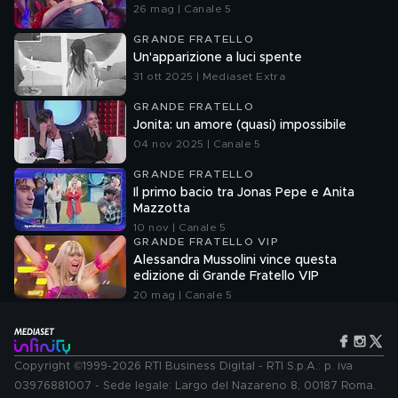
26 mag | Canale 5
GRANDE FRATELLO
Un'apparizione a luci spente
31 ott 2025 | Mediaset Extra
GRANDE FRATELLO
Jonita: un amore (quasi) impossibile
04 nov 2025 | Canale 5
GRANDE FRATELLO
Il primo bacio tra Jonas Pepe e Anita
Mazzotta
10 nov | Canale 5
GRANDE FRATELLO VIP
Alessandra Mussolini vince questa
edizione di Grande Fratello VIP
20 mag | Canale 5
Copyright ©1999-2026 RTI Business Digital - RTI S.p.A.: p. iva
03976881007 - Sede legale: Largo del Nazareno 8, 00187 Roma.