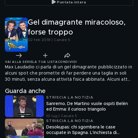
Puntata intera
Gel dimagrante miracoloso,
forse troppo
02 feb 2018 | Canale 5
VAI ALLA SERIE
LA TUA LISTA
CONDIVIDI
Max Laudadio ci parla di un gel dimagrante pubblicizzato in
alcuni spot che promette di far perdere una taglia in soli
30 minuti, senza alcuna attività fisica abbinata. Alcuni attori
ne hanno quindi testato l'efficacia per noi.
Guarda anche
STRISCIA LA NOTIZIA
Sanremo, De Martino vuole ospiti Belén
ed Emma: il curioso triangolo
10 lug | Canale 5
STRISCIA LA NOTIZIA
Desokupas: chi sgombera le case
occupate in Spagna. L'inchiesta di