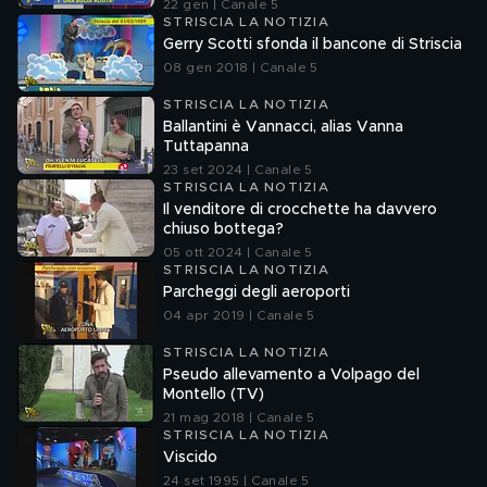
Francesco Mazza
22 gen | Canale 5
STRISCIA LA NOTIZIA
Gerry Scotti sfonda il bancone di Striscia
08 gen 2018 | Canale 5
STRISCIA LA NOTIZIA
Ballantini è Vannacci, alias Vanna
Tuttapanna
23 set 2024 | Canale 5
STRISCIA LA NOTIZIA
Il venditore di crocchette ha davvero
chiuso bottega?
05 ott 2024 | Canale 5
STRISCIA LA NOTIZIA
Parcheggi degli aeroporti
04 apr 2019 | Canale 5
STRISCIA LA NOTIZIA
Pseudo allevamento a Volpago del
Montello (TV)
21 mag 2018 | Canale 5
STRISCIA LA NOTIZIA
Viscido
24 set 1995 | Canale 5