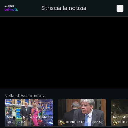
Striscia la notizia
Nella stessa puntata
Marco D'Amore e Belen
Raccolta
Rodriguez
Un premier in scadenza
Avellino