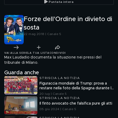
Puntata intera
Forze dell'Ordine in divieto di
sosta
22 mag 2018 | Canale 5
VAI ALLA SERIE
LA TUA LISTA
CONDIVIDI
Max Laudadio documenta la situazione nei pressi del
tribunale di Milano.
Guarda anche
STRISCIA LA NOTIZIA
Figuraccia mondiale di Trump: prova a
restare nella foto della Spagna durante la
premiazione
20 lug | Canale 5
STRISCIA LA NOTIZIA
Il finto avvocato che falsifica pure gli atti
05 giu 2024 | Canale 5