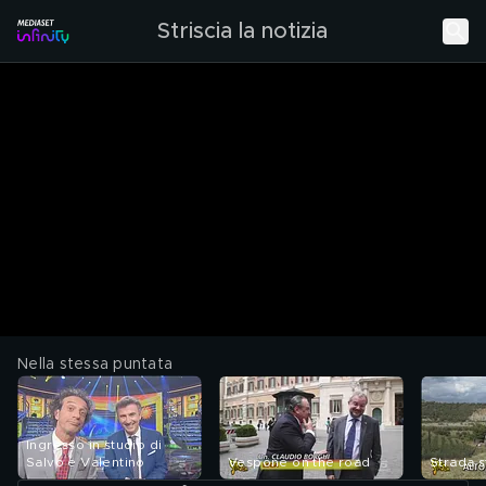
Striscia la notizia
Nella stessa puntata
Ingresso in studio di
Salvo e Valentino
Vespone on the road
Strada s