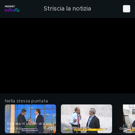
Striscia la notizia
Nella stessa puntata
Entrata in studio di Ezio
ed Enzo
Berluscondicio
Gianni 