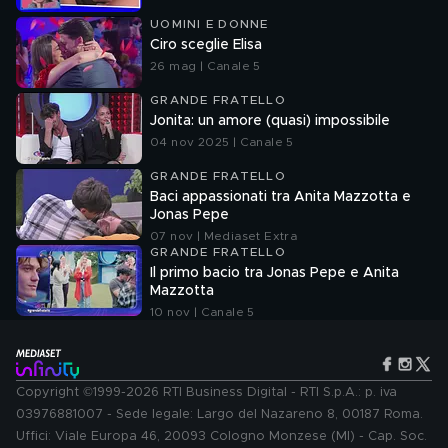
UOMINI E DONNE
Ciro sceglie Elisa
26 mag | Canale 5
GRANDE FRATELLO
Jonita: un amore (quasi) impossibile
04 nov 2025 | Canale 5
GRANDE FRATELLO
Baci appassionati tra Anita Mazzotta e
Jonas Pepe
07 nov | Mediaset Extra
GRANDE FRATELLO
Il primo bacio tra Jonas Pepe e Anita
Mazzotta
10 nov | Canale 5
Copyright ©1999-2026 RTI Business Digital - RTI S.p.A.: p. iva
03976881007 - Sede legale: Largo del Nazareno 8, 00187 Roma.
Uffici: Viale Europa 46, 20093 Cologno Monzese (MI) - Cap. Soc.