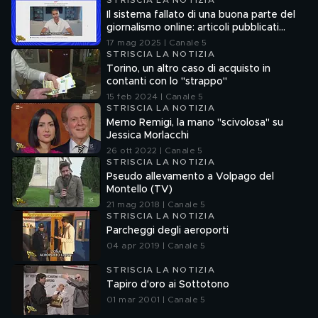
STRISCIA LA NOTIZIA
Il sistema fallato di una buona parte del
giornalismo online: articoli pubblicati
senza la verifica delle fonti
17 mag 2025 | Canale 5
STRISCIA LA NOTIZIA
Torino, un altro caso di acquisto in
contanti con lo "strappo"
15 feb 2024 | Canale 5
STRISCIA LA NOTIZIA
Memo Remigi, la mano "scivolosa" su
Jessica Morlacchi
26 ott 2022 | Canale 5
STRISCIA LA NOTIZIA
Pseudo allevamento a Volpago del
Montello (TV)
21 mag 2018 | Canale 5
STRISCIA LA NOTIZIA
Parcheggi degli aeroporti
04 apr 2019 | Canale 5
STRISCIA LA NOTIZIA
Tapiro d'oro ai Sottotono
01 mar 2001 | Canale 5