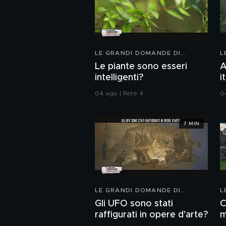
LE GRANDI DOMANDE DI
L
FREEDOM
F
Le piante sono esseri
A
intelligenti?
i
04 ago | Rete 4
0
7 MIN
LE GRANDI DOMANDE DI
L
FREEDOM
F
Gli UFO sono stati
C
raffigurati in opere d'arte?
m