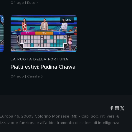
04 ago | Rete 4
2 MIN
LA RUOTA DELLA FORTUNA
Piatti estivi: Pudina Chawal
04 ago | Canale 5
e Europa 46, 20093 Cologno Monzese (MI) - Cap. Soc. int. vers. €
lizzazione funzionale all'addestramento di sistemi di intelligenza