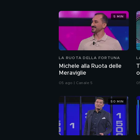
5 MIN
LA RUOTA DELLA FORTUNA
L
Michele alla Ruota delle
T
Meraviglie
o
05 ago | Canale 5
0
50 MIN