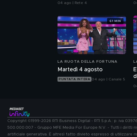
04 ago | Rete 4
0
61 MIN
LA RUOTA DELLA FORTUNA
L
Martedì 4 agosto
E
d
04 ago | Canale 5
PUNTATA INTERA
0
Copyright ©1999-2026 RTI Business Digital - RTI S.p.A.: p. iva 039
500.000.007 - Gruppo MFE Media For Europe N.V. - Tutti i diritti ris
artificiale generativa. È altresì fatto divieto espresso di utilizzare