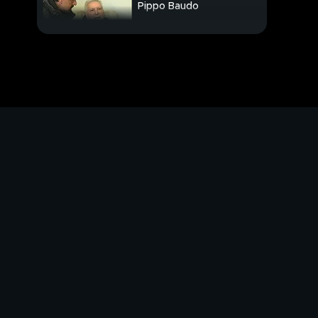
Pippo Baudo
Cartelli super
divertenti
Il bar che ha subito 12
rapine
Spetteguless con
Stefano De Martino
Agenzia di viaggi
furbetta
Morello e il caso
Coemm