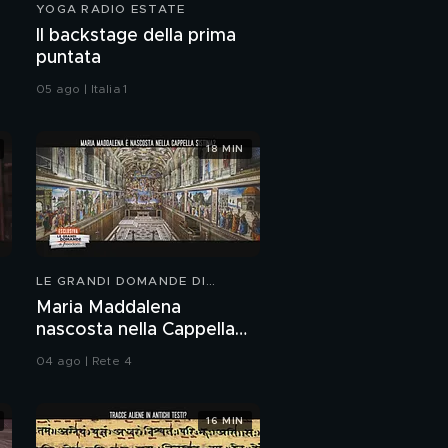
YOGA RADIO ESTATE
Il backstage della prima
puntata
05 ago | Italia 1
18 MIN
LE GRANDI DOMANDE DI
FREEDOM
Maria Maddalena
nascosta nella Cappella
Sistina?
04 ago | Rete 4
16 MIN