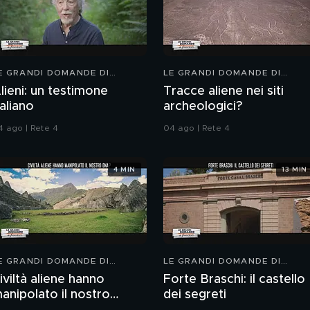
E GRANDI DOMANDE DI
LE GRANDI DOMANDE DI
REEDOM
FREEDOM
lieni: un testimone
Tracce aliene nei siti
taliano
archeologici?
4 ago | Rete 4
04 ago | Rete 4
4 MIN
13 MIN
E GRANDI DOMANDE DI
LE GRANDI DOMANDE DI
REEDOM
FREEDOM
iviltà aliene hanno
Forte Braschi: il castello
anipolato il nostro
dei segreti