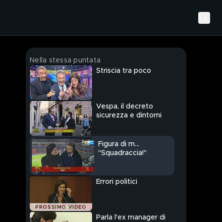
Nella stessa puntata
Striscia tra poco
Vespa, il decreto
sicurezza e dintorni
Figura di m...
"Squadraccia!"
Errori politici
PROSSIMO VIDEO
Parla l'ex manager di