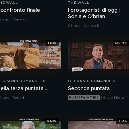
HE WALL
THE WALL
l confronto finale
I protagonisti di oggi:
Sonia e O'brian
5 ago | Canale 5
05 ago | Canale 5
1 MIN
125 MIN
E GRANDI DOMANDE DI
LE GRANDI DOMANDE DI
REEDOM
FREEDOM
ella terza puntata...
Seconda puntata
4 ago | Rete 4
04 ago | Rete 4
PUNTATA INTERA
9 MIN
4 MIN