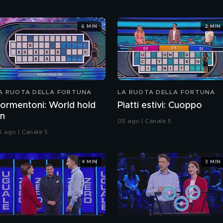
6 MIN
2 MIN
A RUOTA DELLA FORTUNA
LA RUOTA DELLA FORTUNA
ormentoni: World hold
Piatti estivi: Cuoppo
n
05 ago | Canale 5
5 ago | Canale 5
4 MIN
3 MIN