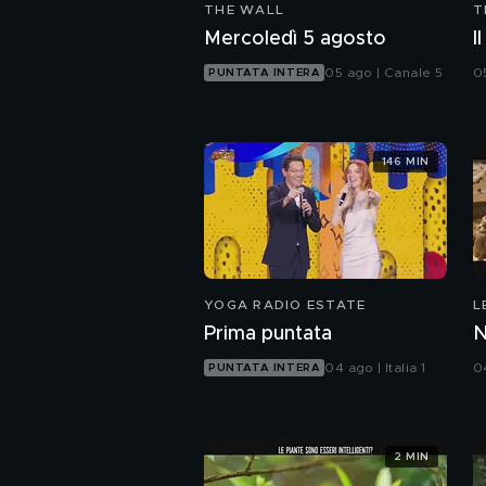
THE WALL
T
Mercoledì 5 agosto
I
05 ago | Canale 5
0
PUNTATA INTERA
146 MIN
YOGA RADIO ESTATE
L
F
Prima puntata
N
04 ago | Italia 1
0
PUNTATA INTERA
2 MIN