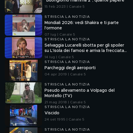
"Buongiorno mamma 2", quante papere
15 feb 2023 | Canale 5
STRISCIA LA NOTIZIA
Mondiali 2026: vedi Shakira e ti parte
l'ormone
07 lug | Canale 5
STRISCIA LA NOTIZIA
Selvaggia Lucarelli sbotta per gli spoiler
su L'isola dei famosi e arriva la frecciata
di Fedez
14 lug | Canale 5
STRISCIA LA NOTIZIA
Parcheggi degli aeroporti
04 apr 2019 | Canale 5
STRISCIA LA NOTIZIA
Pseudo allevamento a Volpago del
Montello (TV)
21 mag 2018 | Canale 5
STRISCIA LA NOTIZIA
Viscido
24 set 1995 | Canale 5
STRISCIA LA NOTIZIA