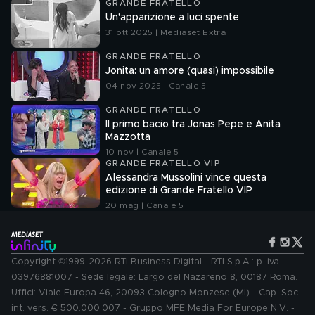
GRANDE FRATELLO
Un'apparizione a luci spente
31 ott 2025 | Mediaset Extra
GRANDE FRATELLO
Jonita: un amore (quasi) impossibile
04 nov 2025 | Canale 5
GRANDE FRATELLO
Il primo bacio tra Jonas Pepe e Anita
Mazzotta
10 nov | Canale 5
GRANDE FRATELLO VIP
Alessandra Mussolini vince questa
edizione di Grande Fratello VIP
20 mag | Canale 5
Copyright ©1999-2026 RTI Business Digital - RTI S.p.A.: p. iva
03976881007 - Sede legale: Largo del Nazareno 8, 00187 Roma.
Uffici: Viale Europa 46, 20093 Cologno Monzese (MI) - Cap. Soc.
int. vers. € 500.000.007 - Gruppo MFE Media For Europe N.V. -