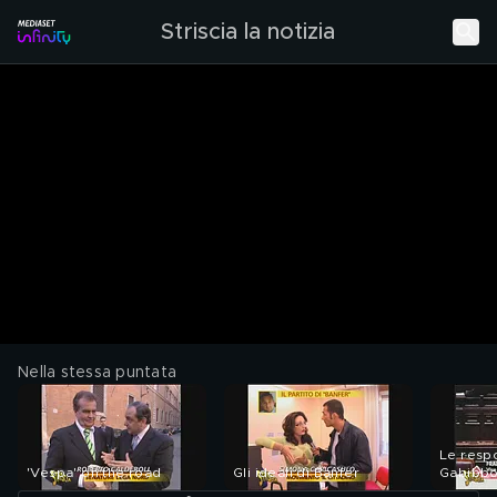
Striscia la notizia
Nella stessa puntata
Le respo
'Vespa' on the road
Gli ideali di Banfer
Gabibb