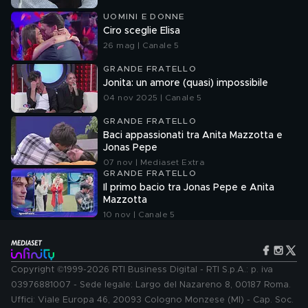
UOMINI E DONNE
Ciro sceglie Elisa
26 mag | Canale 5
GRANDE FRATELLO
Jonita: un amore (quasi) impossibile
04 nov 2025 | Canale 5
GRANDE FRATELLO
Baci appassionati tra Anita Mazzotta e
Jonas Pepe
07 nov | Mediaset Extra
GRANDE FRATELLO
Il primo bacio tra Jonas Pepe e Anita
Mazzotta
10 nov | Canale 5
Copyright ©1999-2026 RTI Business Digital - RTI S.p.A.: p. iva
03976881007 - Sede legale: Largo del Nazareno 8, 00187 Roma.
Uffici: Viale Europa 46, 20093 Cologno Monzese (MI) - Cap. Soc.