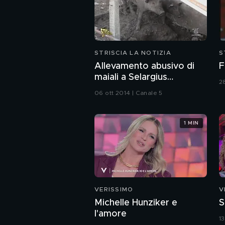
STRISCIA LA NOTIZIA
S
Allevamento abusivo di
F
maiali a Selargius
2
(Cagliari)
06 ott 2014 | Canale 5
1 MIN
VERISSIMO
V
Michelle Hunziker e
S
l'amore
1