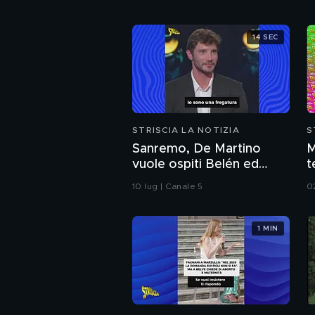
14 SEC
STRISCIA LA NOTIZIA
S
Sanremo, De Martino
M
vuole ospiti Belén ed
t
Emma: il curioso triangolo
d
10 lug | Canale 5
0
1 MIN