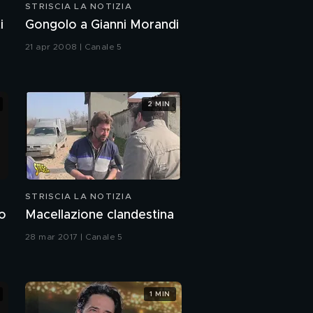
STRISCIA LA NOTIZIA
i
Gongolo a Gianni Morandi
21 apr 2008 | Canale 5
2 MIN
STRISCIA LA NOTIZIA
no
Macellazione clandestina
28 mar 2017 | Canale 5
1 MIN