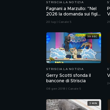
STRISCIA LA NOTIZIA
S
Fagnani a Marzullo: "Nel
P
2026 la domanda sui figli
V
non si fa". Ma a Belve
(
20 lug | Canale 5
2
chiede di aborto e
maternità
39 SEC
STRISCIA LA NOTIZIA
S
Gerry Scotti sfonda il
V
bancone di Striscia
2
08 gen 2018 | Canale 5
3 MIN