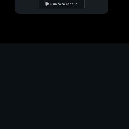
Puntata intera
Il business delle pale
eoliche
La chimera di un polo
artigianale
Danni ambientali in
Sardegna
Facciamo i conti
Eureka - Grandi idee
per cambiare il mondo
PROSSIMO VIDEO