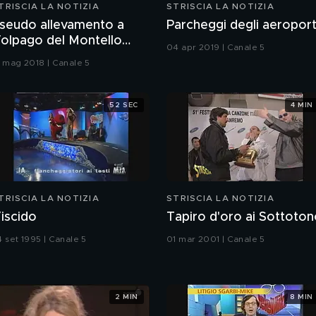
TRISCIA LA NOTIZIA
STRISCIA LA NOTIZIA
seudo allevamento a
Parcheggi degli aeroport
olpago del Montello
04 apr 2019 | Canale 5
TV)
1 mag 2018 | Canale 5
52 SEC
4 MIN
TRISCIA LA NOTIZIA
STRISCIA LA NOTIZIA
iscido
Tapiro d'oro ai Sottoto
4 set 1995 | Canale 5
01 mar 2001 | Canale 5
2 MIN
8 MIN