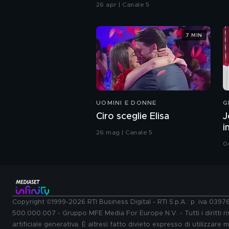
26 apr | Canale 5
7 MIN
UOMINI E DONNE
G
Ciro sceglie Elisa
J
i
26 mag | Canale 5
0
Copyright ©1999-2026 RTI Business Digital - RTI S.p.A.: p. iva 039
500.000.007 - Gruppo MFE Media For Europe N.V. - Tutti i diritti ris
artificiale generativa. È altresì fatto divieto espresso di utilizzare