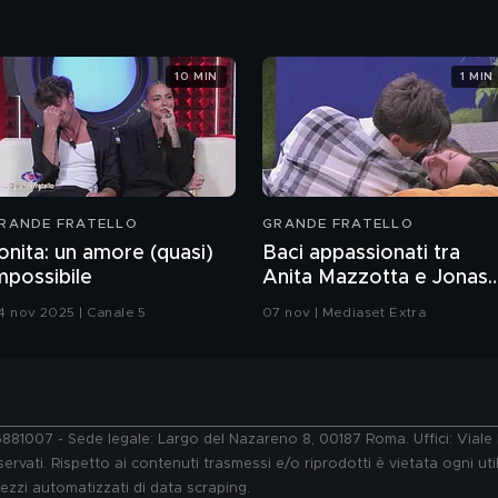
10 MIN
1 MIN
RANDE FRATELLO
GRANDE FRATELLO
onita: un amore (quasi)
Baci appassionati tra
mpossibile
Anita Mazzotta e Jonas
Pepe
4 nov 2025 | Canale 5
07 nov | Mediaset Extra
76881007 - Sede legale: Largo del Nazareno 8, 00187 Roma. Uffici: Vial
ervati. Rispetto ai contenuti trasmessi e/o riprodotti è vietata ogni uti
 mezzi automatizzati di data scraping.