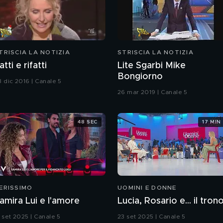
TRISCIA LA NOTIZIA
STRISCIA LA NOTIZIA
atti e rifatti
Lite Sgarbi Mike
Bongiorno
8 dic 2016 | Canale 5
26 mar 2019 | Canale 5
48 SEC
17 MIN
ERISSIMO
UOMINI E DONNE
amira Lui e l'amore
Lucia, Rosario e... il tron
3 set 2025 | Canale 5
23 set 2025 | Canale 5