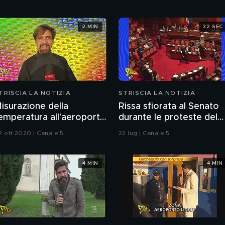
2 MIN
32 SEC
TRISCIA LA NOTIZIA
STRISCIA LA NOTIZIA
isurazione della
Rissa sfiorata al Senato
emperatura all'aeroporto
durante le proteste del
i Malpensa
M5S sul caso Delmastro
2 ott 2020 | Canale 5
22 lug | Canale 5
4 MIN
4 MIN