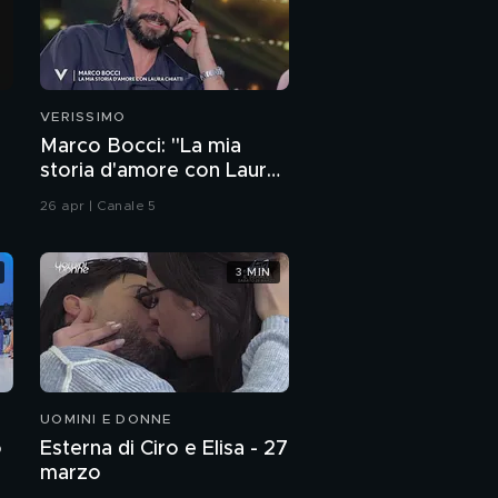
VERISSIMO
Marco Bocci: "La mia
storia d'amore con Laura
Chiatti"
26 apr | Canale 5
3 MIN
UOMINI E DONNE
o
Esterna di Ciro e Elisa - 27
marzo