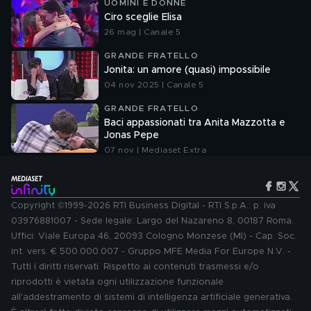
UOMINI E DONNE
Ciro sceglie Elisa
26 mag | Canale 5
GRANDE FRATELLO
Jonita: un amore (quasi) impossibile
04 nov 2025 | Canale 5
GRANDE FRATELLO
Baci appassionati tra Anita Mazzotta e
Jonas Pepe
07 nov | Mediaset Extra
Copyright ©1999-2026 RTI Business Digital - RTI S.p.A.: p. iva
03976881007 - Sede legale: Largo del Nazareno 8, 00187 Roma.
Uffici: Viale Europa 46, 20093 Cologno Monzese (MI) - Cap. Soc.
int. vers. € 500.000.007 - Gruppo MFE Media For Europe N.V. -
Tutti i diritti riservati. Rispetto ai contenuti trasmessi e/o
riprodotti è vietata ogni utilizzazione funzionale
all'addestramento di sistemi di intelligenza artificiale generativa.