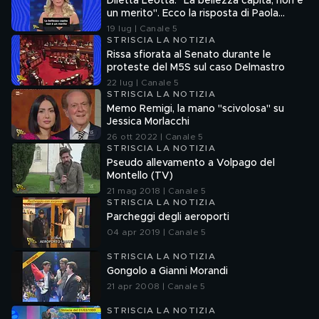
Diletta Leotta: "La bellezza capita, non è
un merito". Ecco la risposta di Paola
Ferrari
19 lug | Canale 5
STRISCIA LA NOTIZIA
Rissa sfiorata al Senato durante le
proteste del M5S sul caso Delmastro
22 lug | Canale 5
STRISCIA LA NOTIZIA
Memo Remigi, la mano "scivolosa" su
Jessica Morlacchi
26 ott 2022 | Canale 5
STRISCIA LA NOTIZIA
Pseudo allevamento a Volpago del
Montello (TV)
21 mag 2018 | Canale 5
STRISCIA LA NOTIZIA
Parcheggi degli aeroporti
04 apr 2019 | Canale 5
STRISCIA LA NOTIZIA
Gongolo a Gianni Morandi
21 apr 2008 | Canale 5
STRISCIA LA NOTIZIA