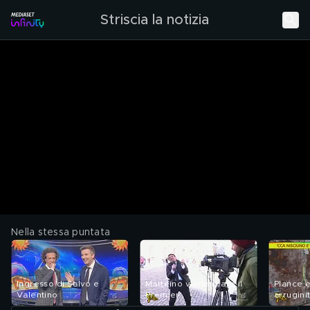
Striscia la notizia
Nella stessa puntata
Ingresso di Salvo e
Matteino vuole rifare il
Plance e
Valentino
Premier
arrugini