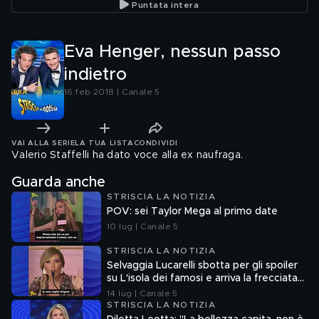
Puntata intera
Eva Henger, nessun passo
indietro
16 feb 2018 | Canale 5
VAI ALLA SERIE
LA TUA LISTA
CONDIVIDI
Valerio Staffelli ha dato voce alla ex naufraga.
Guarda anche
STRISCIA LA NOTIZIA
POV: sei Taylor Mega al primo date
10 lug | Canale 5
STRISCIA LA NOTIZIA
Selvaggia Lucarelli sbotta per gli spoiler
su L'isola dei famosi e arriva la frecciata
di Fedez
14 lug | Canale 5
STRISCIA LA NOTIZIA