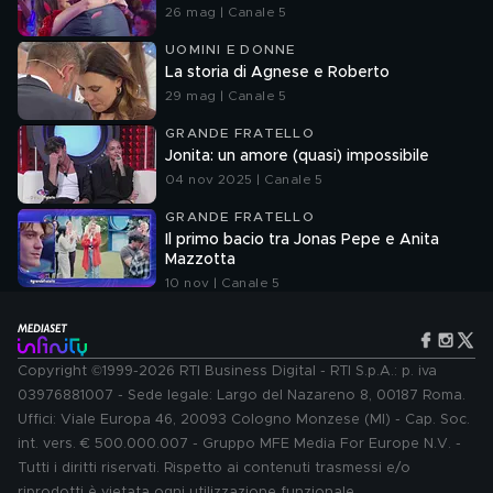
26 mag | Canale 5
UOMINI E DONNE
La storia di Agnese e Roberto
29 mag | Canale 5
GRANDE FRATELLO
Jonita: un amore (quasi) impossibile
04 nov 2025 | Canale 5
GRANDE FRATELLO
Il primo bacio tra Jonas Pepe e Anita
Mazzotta
10 nov | Canale 5
Copyright ©1999-2026 RTI Business Digital - RTI S.p.A.: p. iva
03976881007 - Sede legale: Largo del Nazareno 8, 00187 Roma.
Uffici: Viale Europa 46, 20093 Cologno Monzese (MI) - Cap. Soc.
int. vers. € 500.000.007 - Gruppo MFE Media For Europe N.V. -
Tutti i diritti riservati. Rispetto ai contenuti trasmessi e/o
riprodotti è vietata ogni utilizzazione funzionale