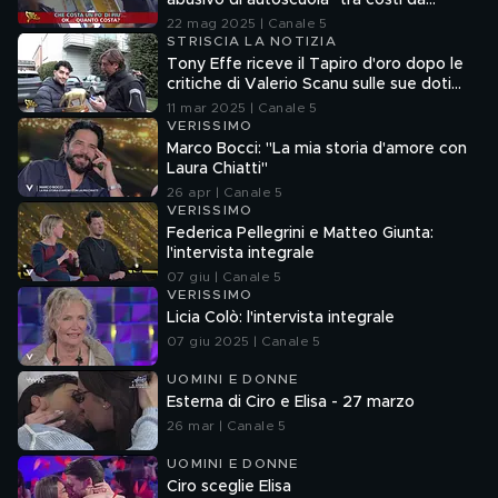
abusivo di autoscuola" tra costi da
capogiro e pratiche commerciali
22 mag 2025 | Canale 5
scorrette
STRISCIA LA NOTIZIA
Tony Effe riceve il Tapiro d'oro dopo le
critiche di Valerio Scanu sulle sue doti
canore
11 mar 2025 | Canale 5
VERISSIMO
Marco Bocci: "La mia storia d'amore con
Laura Chiatti"
26 apr | Canale 5
VERISSIMO
Federica Pellegrini e Matteo Giunta:
l'intervista integrale
07 giu | Canale 5
VERISSIMO
Licia Colò: l'intervista integrale
07 giu 2025 | Canale 5
UOMINI E DONNE
Esterna di Ciro e Elisa - 27 marzo
26 mar | Canale 5
UOMINI E DONNE
Ciro sceglie Elisa