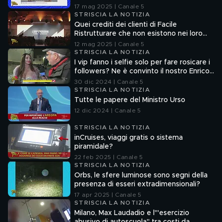
senza la verifica delle fonti
17 mag 2025 | Canale 5
STRISCIA LA NOTIZIA
Quei crediti dei clienti di Facile
Ristrutturare che non esistono nei loro
sistemi informatici
12 mag 2025 | Canale 5
STRISCIA LA NOTIZIA
I vip fanno i selfie solo per fare rosicare i
followers? Ne è convinto il nostro Enrico
Lucci
30 dic 2024 | Canale 5
STRISCIA LA NOTIZIA
Tutte le papere del Ministro Urso
12 dic 2024 | Canale 5
STRISCIA LA NOTIZIA
inCruises, viaggi gratis o sistema
piramidale?
22 feb 2025 | Canale 5
STRISCIA LA NOTIZIA
Orbs, le sfere luminose sono segni della
presenza di esseri extradimensionali?
17 apr 2025 | Canale 5
STRISCIA LA NOTIZIA
Milano, Max Laudadio e l'"esercizio