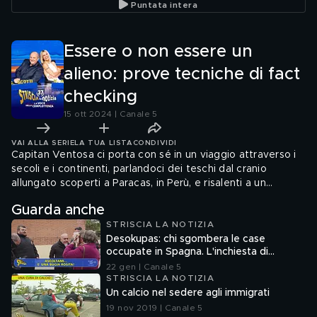
Puntata intera
Essere o non essere un
alieno: prove tecniche di fact
checking
15 ott 2024 | Canale 5
VAI ALLA SERIE
LA TUA LISTA
CONDIVIDI
Capitan Ventosa ci porta con sé in un viaggio attraverso i
secoli e i continenti, parlandoci dei teschi dal cranio
allungato scoperti a Paracas, in Perù, e risalenti a un
periodo tra il settimo e il primo secolo a.C. Suggestivi resti
Guarda anche
umani che in rete danno adito a diverse speculazioni anti-
STRISCIA LA NOTIZIA
scientifiche. Ma lo studioso Michelangelo Coltelli spazza via
Desokupas: chi sgombera le case
certe credenze dimostrando che la verità è molto
occupate in Spagna. L'inchiesta di
diversa...
Francesco Mazza
22 gen | Canale 5
STRISCIA LA NOTIZIA
Un calcio nel sedere agli immigrati
19 nov 2019 | Canale 5