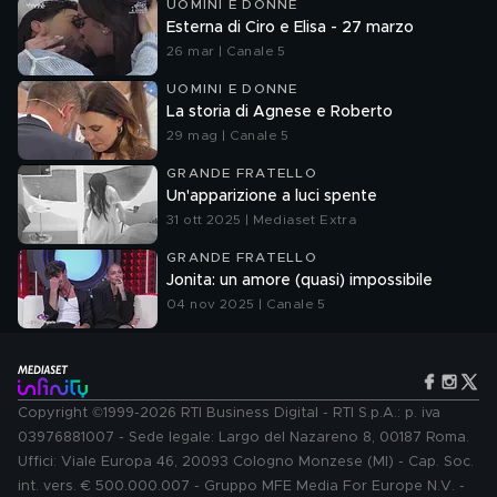
UOMINI E DONNE
Esterna di Ciro e Elisa - 27 marzo
26 mar | Canale 5
UOMINI E DONNE
La storia di Agnese e Roberto
29 mag | Canale 5
GRANDE FRATELLO
Un'apparizione a luci spente
31 ott 2025 | Mediaset Extra
GRANDE FRATELLO
Jonita: un amore (quasi) impossibile
04 nov 2025 | Canale 5
Copyright ©1999-2026 RTI Business Digital - RTI S.p.A.: p. iva
03976881007 - Sede legale: Largo del Nazareno 8, 00187 Roma.
Uffici: Viale Europa 46, 20093 Cologno Monzese (MI) - Cap. Soc.
int. vers. € 500.000.007 - Gruppo MFE Media For Europe N.V. -