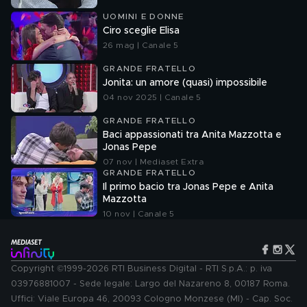
UOMINI E DONNE
Ciro sceglie Elisa
26 mag | Canale 5
GRANDE FRATELLO
Jonita: un amore (quasi) impossibile
04 nov 2025 | Canale 5
GRANDE FRATELLO
Baci appassionati tra Anita Mazzotta e
Jonas Pepe
07 nov | Mediaset Extra
GRANDE FRATELLO
Il primo bacio tra Jonas Pepe e Anita
Mazzotta
10 nov | Canale 5
Copyright ©1999-2026 RTI Business Digital - RTI S.p.A.: p. iva
03976881007 - Sede legale: Largo del Nazareno 8, 00187 Roma.
Uffici: Viale Europa 46, 20093 Cologno Monzese (MI) - Cap. Soc.