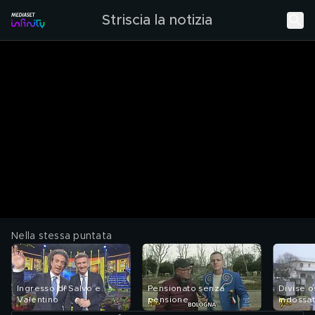
Striscia la notizia
Nella stessa puntata
Ingresso di Salvo e
Pensionato senza
Divise 
Valentino
pensione
indossat