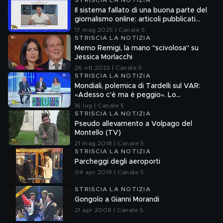
STRISCIA LA NOTIZIA
Il sistema fallato di una buona parte del
giornalismo online: articoli pubblicati
senza la verifica delle fonti
17 mag 2025 | Canale 5
STRISCIA LA NOTIZIA
Memo Remigi, la mano "scivolosa" su
Jessica Morlacchi
26 ott 2022 | Canale 5
STRISCIA LA NOTIZIA
Mondiali, polemica di Tardelli sul VAR:
«Adesso c'è ma è peggio». Lo
scappellotto di Bellingham a Barco
16 lug | Canale 5
STRISCIA LA NOTIZIA
Pseudo allevamento a Volpago del
Montello (TV)
21 mag 2018 | Canale 5
STRISCIA LA NOTIZIA
Parcheggi degli aeroporti
04 apr 2019 | Canale 5
STRISCIA LA NOTIZIA
Gongolo a Gianni Morandi
21 apr 2008 | Canale 5